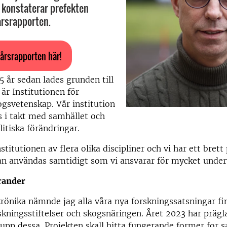
 konstaterar prefekten
årsrapporten.
årsrapporten här!
5 år sedan lades grunden till
är Institutionen för
gsvetenskap. Vår institution
s i takt med samhället och
litiska förändringar.
stitutionen av flera olika discipliner och vi har ett brett
an användas samtidigt som vi ansvarar för mycket under
rander
 krönika nämnde jag alla våra nya forskningssatsningar f
rskningsstiftelser och skogsnäringen. Året 2023 har prägl
a upp dessa. Projekten skall hitta fungerande former for 