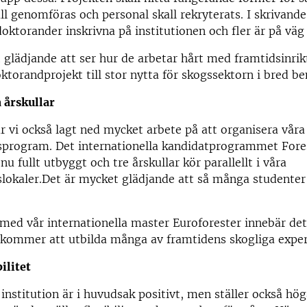
all genomföras och personal skall rekryterats. I skrivande
ktorander inskrivna på institutionen och fler är på väg 
t glädjande att ser hur de arbetar hårt med framtidsinri
ktorandprojekt till stor nytta för skogssektorn i bred b
a årskullar
r vi också lagt ned mycket arbete på att organisera våra
sprogram. Det internationella kandidatprogrammet Fore
u fullt utbyggt och tre årskullar kör parallellt i våra
lokaler.Det är mycket glädjande att så många studenter s
ed vår internationella master Euroforester innebär det
 kommer att utbilda många av framtidens skogliga exper
ilitet
institution är i huvudsak positivt, men ställer också hög