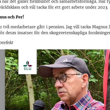
när det gäller flexibilitet och samarbetsförmåga. Här ty
 världsklass och vill tacka för ett gott arbete under 2023.
nus och Per!
r två medarbetare gått i pension. Jag vill tacka Magnus
för deras insatser för den skogsvetenskapliga forskninge
prefekt