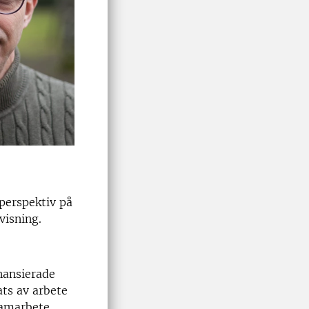
 perspektiv på
visning.
inansierade
ats av arbete
samarbete,