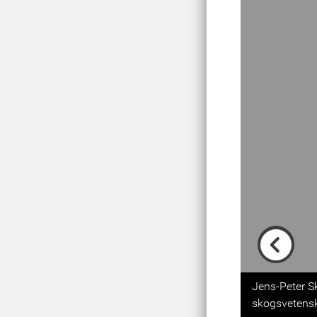
Previou
Jens-Peter S
skogsvetens