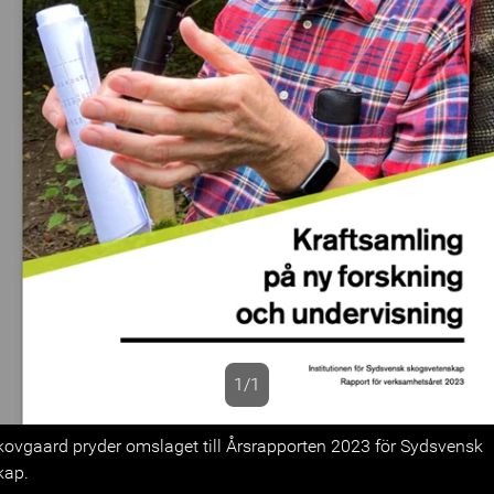
1/1
s
kovgaard pryder omslaget till Årsrapporten 2023 för Sydsvensk
kap.