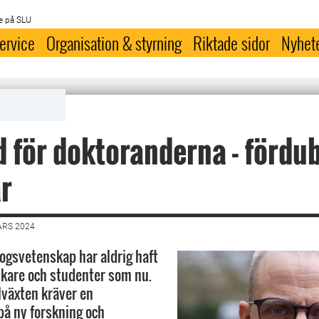
e på SLU
ervice
Organisation & styrning
Riktade sidor
Nyhet
 för doktoranderna - fördu
år
ARS 2024
gsvetenskap har aldrig haft
kare och studenter som nu.
lväxten kräver en
på ny forskning och