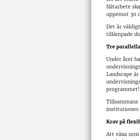
fältarbete sk
uppemot 30 do
Det är väldig
tillämpade do
Tre parallell
Under året ha
undervisning
Landscape är n
undervisnings
programmet!
Tillsammans m
institutionen
Krav på flexib
Att växa som 