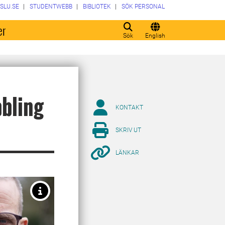
SLU.SE
STUDENTWEBB
BIBLIOTEK
SÖK PERSONAL
er
Sök
English
bbling
KONTAKT
SKRIV UT
LÄNKAR