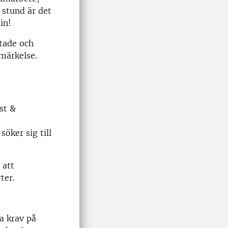
 stund är det
in!
ktade och
emärkelse.
st &
öker sig till
 att
ter.
a krav på