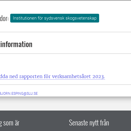
dor:
Institutionen för sydsvensk skogsvetenskap
information
adda ned rapporten för verksamhetsåret 2023.
BJORN.ESPING@SLU.SE
ig som är
Senaste nytt från