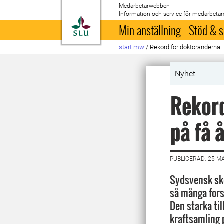
Medarbetarwebben
Information och service för medarbetar
Till startsida
Min anställning
Stöd & s
start mw
/
Rekord för doktoranderna
Nyhet
Rekord
på få 
PUBLICERAD: 25 M
Sydsvensk sko
så många fors
Den starka til
kraftsamling 