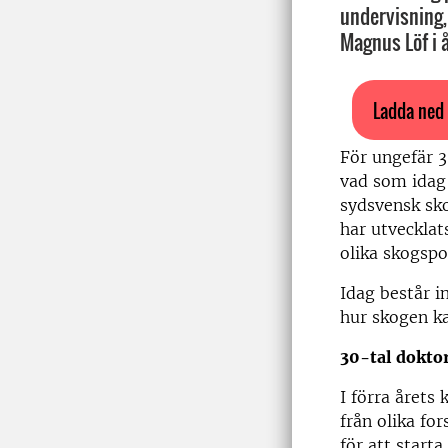
undervisning,
Magnus Löf i 
Ladda ned 
För ungefär 3
vad som idag 
sydsvensk sko
har utvecklat
olika skogspo
Idag består in
hur skogen k
30-tal dokto
I förra årets
från olika fo
för att start