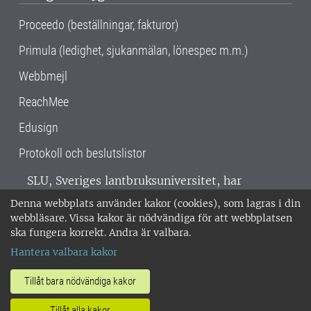
Proceedo (beställningar, fakturor)
Primula (ledighet, sjukanmälan, lönespec m.m.)
Webbmejl
ReachMee
Edusign
Protokoll och beslutslistor
SLU, Sveriges lantbruksuniversitet, har
verksamhet över hela Sverige. Huvudorter är
Denna webbplats använder kakor (cookies), som lagras i din
Alnarp, Uppsala och Umeå.
SLU är
webbläsare. Vissa kakor är nödvändiga för att webbplatsen
miljöcertifierat enligt ISO 14001. •
Telefon:
ska fungera korrekt. Andra är valbara.
018-67 10 00 • Org nr: 202100-2817 •
Om
Hantera valbara kakor
medarbetarwebben
•
SLU:s fakturaadress
•
Om SLU:s webbplatser
•
Vid KRIS
Tillåt bara nödvändiga kakor
•
Hantera kakor
•
Behandling av
Tillåt alla kakor