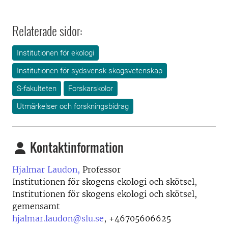
Relaterade sidor:
Institutionen för ekologi
Institutionen för sydsvensk skogsvetenskap
S-fakulteten
Forskarskolor
Utmärkelser och forskningsbidrag
Kontaktinformation
Hjalmar Laudon,
Professor
Institutionen för skogens ekologi och skötsel,
Institutionen för skogens ekologi och skötsel,
gemensamt
hjalmar.laudon@slu.se
,
+46705606625