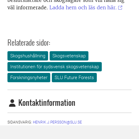
beslutsfattare och skogsägare som vill hålla sig
väl informerade.
Ladda hem och läs den här.
Relaterade sidor:
Skogshushållning
Skogsvetenskap
Institutionen för sydsvensk skogsvetenskap
Forskningsnyheter
SLU Future Forests
Kontaktinformation
SIDANSVARIG:
HENRIK.J.PERSSON@SLU.SE