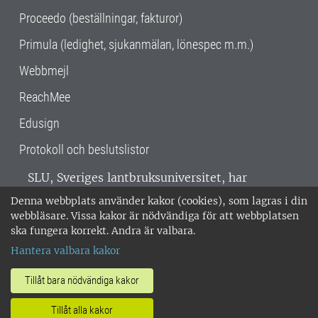
Proceedo (beställningar, fakturor)
Primula (ledighet, sjukanmälan, lönespec m.m.)
Webbmejl
ReachMee
Edusign
Protokoll och beslutslistor
SLU, Sveriges lantbruksuniversitet, har
verksamhet över hela Sverige. Huvudorter är
Denna webbplats använder kakor (cookies), som lagras i din
Alnarp, Uppsala och Umeå.
SLU är
webbläsare. Vissa kakor är nödvändiga för att webbplatsen
miljöcertifierat enligt ISO 14001. •
Telefon:
ska fungera korrekt. Andra är valbara.
018-67 10 00 • Org nr: 202100-2817 •
Om
Hantera valbara kakor
medarbetarwebben
•
SLU:s fakturaadress
•
Om SLU:s webbplatser
•
Vid KRIS
Tillåt bara nödvändiga kakor
•
Hantera kakor
•
Behandling av
Tillåt alla kakor
personuppgifter