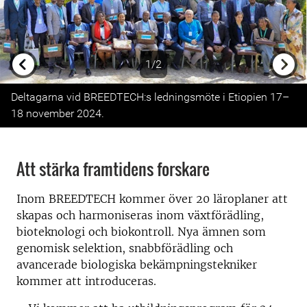
1/2
Previous
Next
Deltagarna vid BREEDTECH:s ledningsmöte i Etiopien 17–
18 november 2024.
Att stärka framtidens forskare
Inom BREEDTECH kommer över 20 läroplaner att
skapas och harmoniseras inom växtförädling,
bioteknologi och biokontroll. Nya ämnen som
genomisk selektion, snabbförädling och
avancerade biologiska bekämpningstekniker
kommer att introduceras.