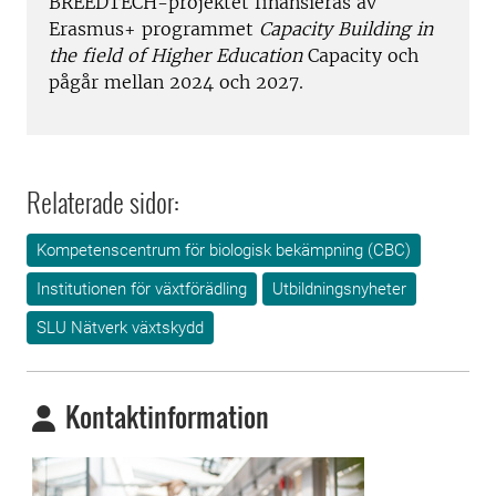
BREEDTECH-projektet finansieras av
Erasmus+ programmet
Capacity Building in
the field of Higher Education
Capacity och
pågår mellan 2024 och 2027.
Relaterade sidor:
Kompetenscentrum för biologisk bekämpning (CBC)
Institutionen för växtförädling
Utbildningsnyheter
SLU Nätverk växtskydd
Kontaktinformation