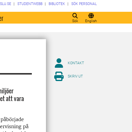
SLU.SE
STUDENTWEBB
BIBLIOTEK
SÖK PERSONAL
er
Sök
English
KONTAKT
SKRIV UT
miljöer
et att vara
 påbörjade
dervisning på