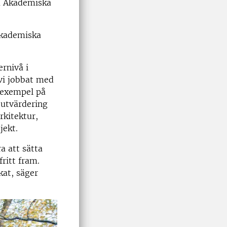
på Akademiska
Akademiska
ernivå i
vi jobbat med
t exempel på
 utvärdering
rkitektur,
jekt.
a att sätta
ritt fram.
kat, säger