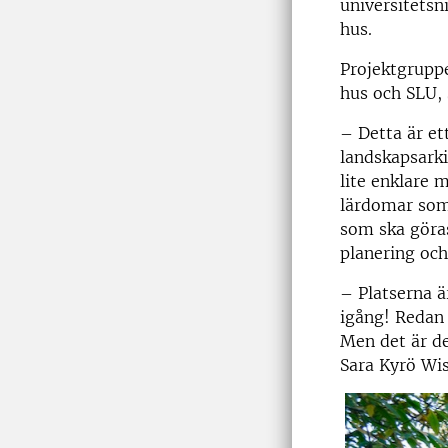
universitetsn
hus.
Projektgrupp
hus och SLU, 
– Detta är et
landskapsarki
lite enklare 
lärdomar som 
som ska göras
planering och
– Platserna ä
igång! Redan 
Men det är de
Sara Kyrö Wis