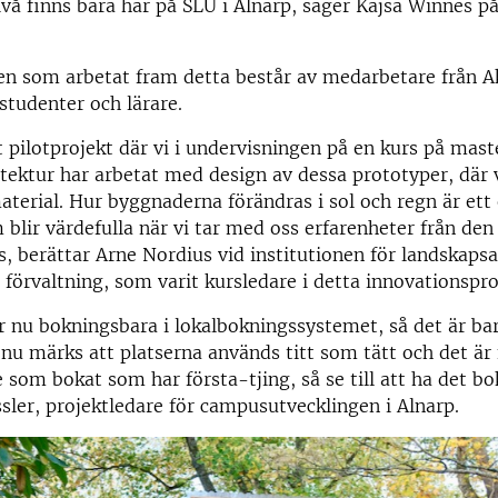
ivå finns bara här på SLU i Alnarp, säger Kajsa Winnes 
en som arbetat fram detta består av medarbetare från 
studenter och lärare.
t pilotprojekt där vi i undervisningen på en kurs på mast
tektur har arbetat med design av dessa prototyper, där 
material. Hur byggnaderna förändras i sol och regn är et
blir värdefulla när vi tar med oss erfarenheter från den
, berättar Arne Nordius vid institutionen för landskapsa
 förvaltning, som varit kursledare i detta innovationspro
r nu bokningsbara i lokalbokningssystemet, så det är bar
nu märks att platserna används titt som tätt och det är f
 som bokat som har första-tjing, så se till att ha det bo
sler, projektledare för campusutvecklingen i Alnarp.