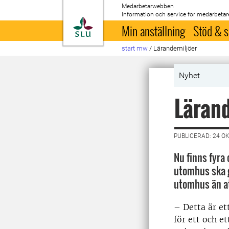
Medarbetarwebben
Information och service för medarbetar
Till startsida
Min anställning
Stöd & s
start mw
/
Lärandemiljöer
Nyhet
Lärand
PUBLICERAD: 24 O
Nu finns fyra 
utomhus ska ge
utomhus än a
– Detta är e
för ett och et