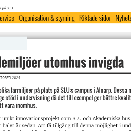
e på SLU
ervice
Organisation & styrning
Riktade sidor
Nyhet
emiljöer utomhus invigda
KTOBER 2024
olika lärmiljöer på plats på SLU:s campus i Alnarp. Dessa 
 stöd i undervisning då det till exempel ger bättre kvalit
tt vara inomhus.
tt unikt innovationsprojekt som SLU och Akademiska hus
t halvt år sedan. Att få tillgång till denna möjlighet i un