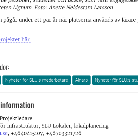
iteten Lignum. Foto: Anette Neldestam Larsson
 pågår under ett par år när platserna används av lärare 
rojektet här.
dor:
Nyheter för SLU:s medarbetare
Alnarp
Nyheter för SLU:s st
information
Projektledare
ör infrastruktur, SLU Lokaler, lokalplanering
u.se
,
+4640415107, +46703321726