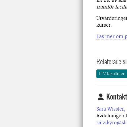
framför facil
Utvärderingen
kurser.
Läs mer om p
Relaterade si
LTV-fakulteten
Kontakt
Sara Wissler,
Avdelningen f
sara.kyro@sl