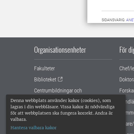
SIDANSVARIG:
ANE
Organisationsenheter
För d
Fakulteter
Chef/l
Biblioteket
Doktor
Centrumbildningar och
Forska
samarbetsprojekt
Denna webbplats använder kakor (cookies), som
Handlä
lagras i din webbläsare. Vissa kakor är nödvändiga
Gemensamma verksamhetsstödet
Kommu
för att webbplatsen ska fungera korrekt. Andra är
valbara.
SLU Holding
Lärare/
Hantera valbara kakor