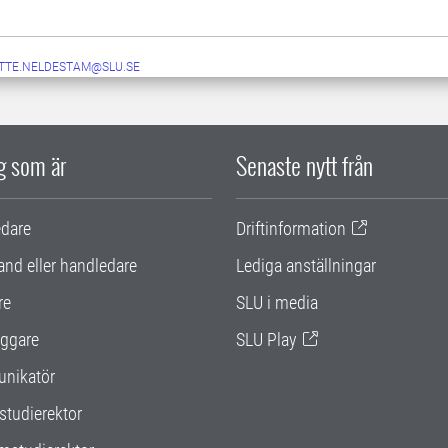
TTE.NELDESTAM@SLU.SE
ig som är
Senaste nytt från
edare
Driftinformation
and eller handledare
Lediga anställningar
re
SLU i media
ggare
SLU Play
nikatör
studierektor