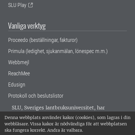
SLU Play
Vanliga verktyg
Proceedo (beställningar, fakturor)
Primula (ledighet, sjukanmälan, lönespec m.m.)
Webbmejl
ReachMee
Edusign
Protokoll och beslutslistor
SLU, Sveriges lantbruksuniversitet, har
verksamhet över hela Sverige. Huvudorter är
Denna webbplats använder kakor (cookies), som lagras i din
Alnarp, Uppsala och Umeå.
SLU är
webbläsare. Vissa kakor är nödvändiga för att webbplatsen
miljöcertifierat enligt ISO 14001. •
Telefon:
ska fungera korrekt. Andra är valbara.