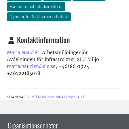
För lärare och studierektorer
Nyheter för SLU:s medarbetare
Kontaktinformation
Maria Nauclér,
Arbetsmiljöingenjör
Avdelningen för infrastruktur, SLU Miljö
maria.naucler@slu.se
,
+4618671924,
+46722185078
SIDANSVARIG:
INTERNKOMMUNIKATION@SLU.SE
Organisationsenheter