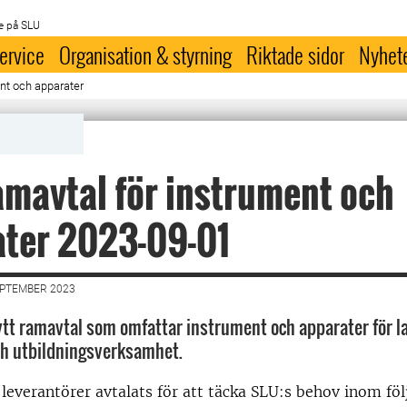
e på SLU
ervice
Organisation & styrning
Riktade sidor
Nyhet
ent och apparater
amavtal för instrument och
ater 2023-09-01
EPTEMBER 2023
ytt ramavtal som omfattar instrument och apparater för l
ch utbildningsverksamhet.
 leverantörer avtalats för att täcka SLU:s behov inom föl