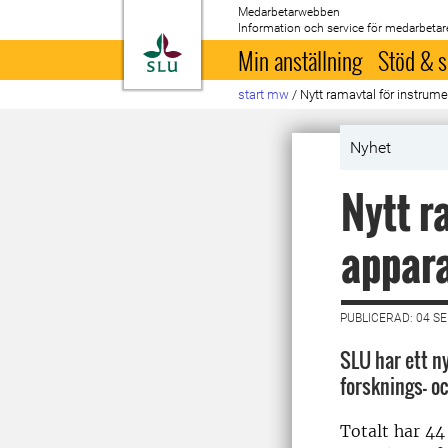
Medarbetarwebben
Information och service för medarbetar
Till startsida
Min anställning
Stöd & s
start mw
/
Nytt ramavtal för instrum
Nyhet
Nytt r
appar
PUBLICERAD: 04 S
SLU har ett n
forsknings- o
Totalt har 44