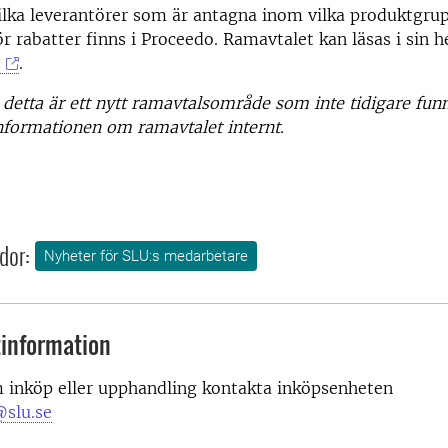
ilka leverantörer som är antagna inom vilka produktgru
ör rabatter finns i Proceedo. Ramavtalet kan läsas i sin h
s
.
 detta är ett nytt ramavtalsområde som inte tidigare funn
nformationen om ramavtalet internt.
dor:
Nyheter för SLU:s medarbetare
information
m inköp eller upphandling kontakta inköpsenheten
slu.se