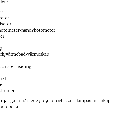
den:
er
rater
sator
hotometer/nanoPhotometer
rer
p
ck/värmebad/värmeskåp
och sterilisering
rafi
re
nstrument
rjar gälla från 2023-09-01 och ska tillämpas för inköp
00 000 kr.