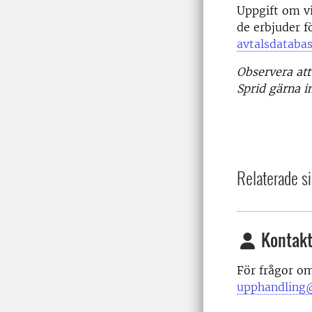
Uppgift om v
de erbjuder f
avtalsdataba
Observera att
Sprid gärna i
Relaterade si
Kontakt
För frågor o
upphandling@