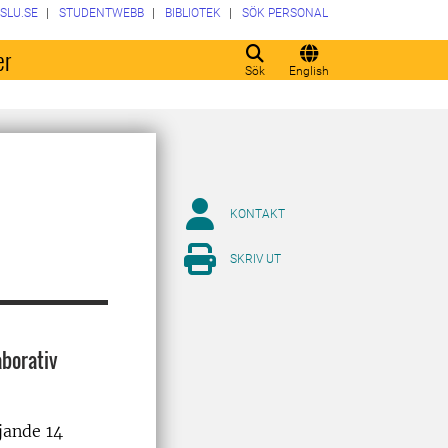
SLU.SE
STUDENTWEBB
BIBLIOTEK
SÖK PERSONAL
er
Sök
English
KONTAKT
SKRIV UT
aborativ
jande 14