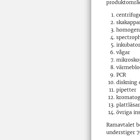
produktområ
centrifug
skakappa
homogeni
spectrop
inkubato
vågar
mikrosko
värmeblo
PCR
diskning 
pipetter
kromatog
plattläsa
övriga i
Ramavtalet bö
understiger 7