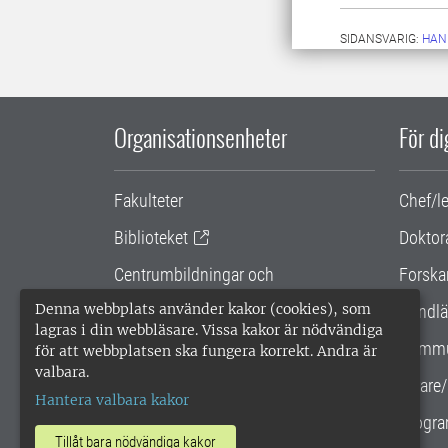
SIDANSVARIG:
HAN
Organisationsenheter
För d
Fakulteter
Chef/l
Biblioteket
Doktor
Centrumbildningar och
Forska
samarbetsprojekt
Denna webbplats använder kakor (cookies), som
Handlä
lagras i din webbläsare. Vissa kakor är nödvändiga
Gemensamma verksamhetsstödet
Kommu
för att webbplatsen ska fungera korrekt. Andra är
valbara.
SLU Holding
Lärare/
Hantera valbara kakor
Progra
Tillåt bara nödvändiga kakor