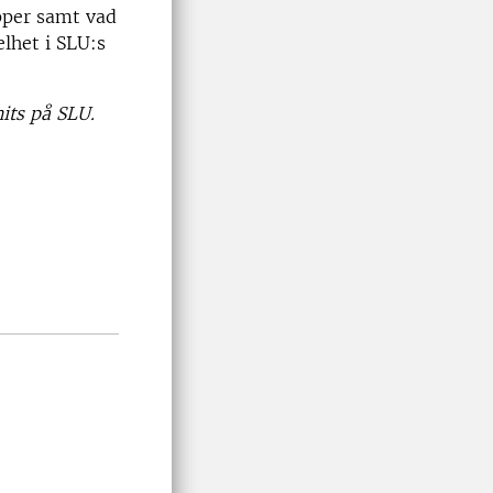
pper samt vad
elhet i SLU:s
its på SLU.