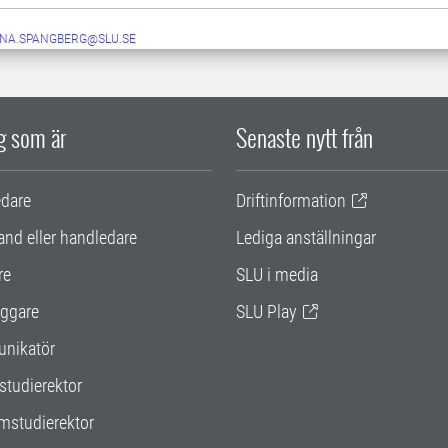
NA.SPANGBERG@SLU.SE
ig som är
Senaste nytt från
edare
Driftinformation
and eller handledare
Lediga anställningar
re
SLU i media
ggare
SLU Play
nikatör
studierektor
mstudierektor