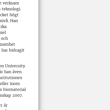
de verksam
 teknologi.
ycket högt
nivå. Han
rika
iel
 och
rksamhet
 har bidragit
on University
är han även
stitutionen
roller inom
ns biomaterial
enskap 2007.
er är