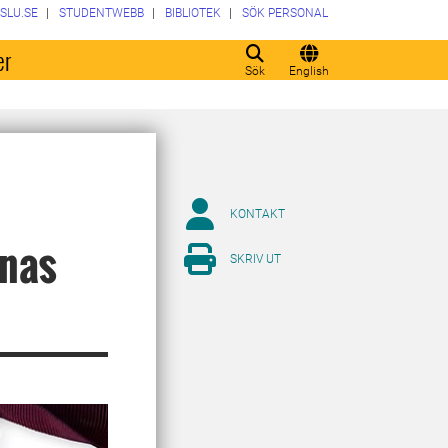
SLU.SE
STUDENTWEBB
BIBLIOTEK
SÖK PERSONAL
er
Sök
English
KONTAKT
onas
SKRIV UT