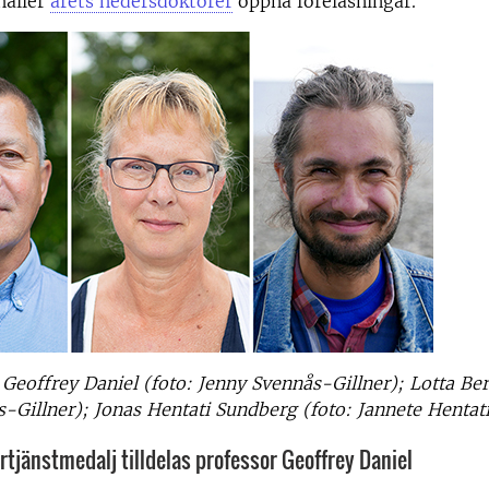
håller
årets hedersdoktorer
öppna föreläsningar.
 Geoffrey Daniel (foto: Jenny Svennås-Gillner); Lotta Ber
-Gillner); Jonas Hentati Sundberg (foto: Jannete Hentat
rtjänstmedalj tilldelas professor Geoffrey Daniel