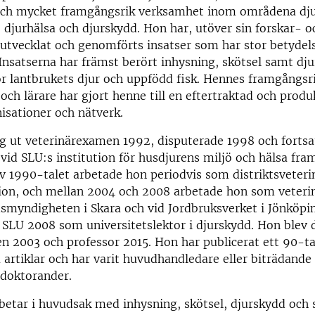
ch mycket framgångsrik verksamhet inom områdena dju
djurhälsa och djurskydd. Hon har, utöver sin forskar- o
 utvecklat och genomförts insatser som har stor betydel
 Insatserna har främst berört inhysning, skötsel samt dj
r lantbrukets djur och uppfödd fisk. Hennes framgångsri
och lärare har gjort henne till en eftertraktad och pro
nisationer och nätverk.
g ut veterinärexamen 1992, disputerade 1998 och fortsa
vid SLU:s institution för husdjurens miljö och hälsa fram
v 1990-talet arbetade hon periodvis som distriktsveteri
tion, och mellan 2004 och 2008 arbetade hon som veteri
smyndigheten i Skara och vid Jordbruksverket i Jönköpi
l SLU 2008 som universitetslektor i djurskydd. Hon blev 
n 2003 och professor 2015. Hon har publicerat ett 90-ta
 artiklar och har varit huvudhandledare eller biträdande
l doktorander.
betar i huvudsak med inhysning, skötsel, djurskydd och