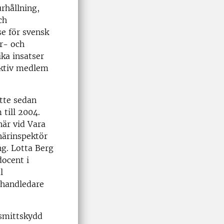
rhållning,
ch
se för svensk
ur- och
ka insatser
duktiv medlem
tte sedan
 till 2004.
när vid Vara
närinspektör
ng. Lotta Berg
docent i
l
 handledare
 smittskydd