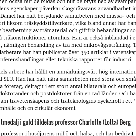
en också hur de bildas och hur de bryts ned av svampar
edens egenskaper påverkar skogsråvarans användbarhet i
Daniel har haft betydande samarbeten med massa- och
ri liksom träskyddstillverkare, vilka bland annat har ha
v bearbetning av trämaterial och giftfria behandlingar s
å träkonstruktioner utomhus. Han är också inblandad i e
t, nämligen behandling av trä med mikrovågsstrålning.
rbetare har han publicerat över 350 artiklar i vetenska
onferenshandlingar eller tekniska rapporter för industri.
els arbete har hållit en anmärkningsvärt hög internation
id SLU. Han har haft nära samarbeten med stora och små
a företag, deltagit i ett stort antal bilaterala och europe
doktorander och postdoktorer från en rad länder. Och ha
ram trävetenskapens och träteknologins nyckelroll i ett 
mhälle och en cirkulär ekonomi.
tmedalj i guld tilldelas professor Charlotte (Lotta) Berg
 professor i husdjurens miljö och hälsa, och har bedrivit