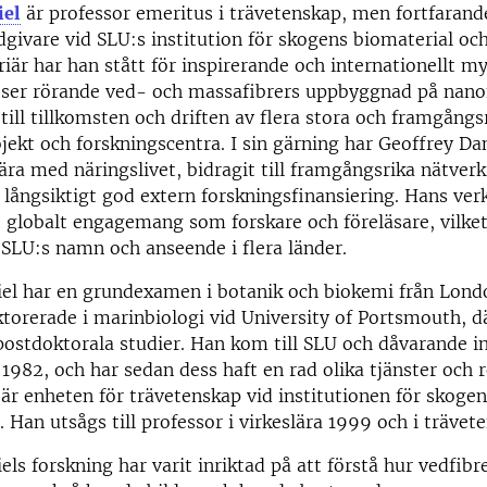
iel
är professor emeritus i trävetenskap, men fortfaran
givare vid SLU:s institution för skogens biomaterial och
riär har han stått för inspirerande och internationellt m
tser rörande ved- och massafibrers uppbyggnad på nano
 till tillkomsten och driften av flera stora och framgångs
ekt och forskningscentra. I sin gärning har Geoffrey Dan
ra med näringslivet, bidragit till framgångsrika nätverk
n långsiktigt god extern forskningsfinansiering. Hans ve
t globalt engagemang som forskare och föreläsare, vilket
ka SLU:s namn och anseende i flera länder.
iel har en grundexamen i botanik och biokemi från Lond
torerade i marinbiologi vid University of Portsmouth, d
stdoktorala studier. Han kom till SLU och dåvarande in
a 1982, och har sedan dess haft en rad olika tjänster och 
är enheten för trävetenskap vid institutionen för skoge
. Han utsågs till professor i virkeslära 1999 och i trävet
els forskning har varit inriktad på att förstå hur vedfibr