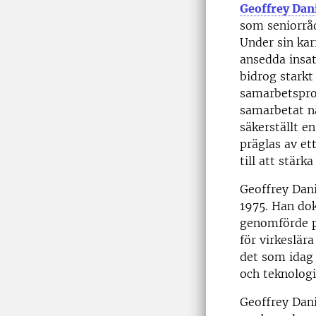
Geoffrey Dan
som seniorråd
Under sin kar
ansedda insa
bidrog starkt
samarbetsproj
samarbetat nä
säkerställt e
präglas av et
till att stär
Geoffrey Dan
1975. Han dok
genomförde po
för virkeslär
det som idag 
och teknologi
Geoffrey Dani