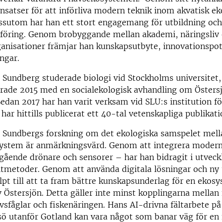
 insatser för att införliva modern teknik inom akvatisk ek
ssutom har han ett stort engagemang för utbildning och
föring. Genom brobyggande mellan akademi, näringsliv
ganisationer främjar han kunskapsutbyte, innovationspot
ingar.
 Sundberg studerade biologi vid Stockholms universitet,
erade 2015 med en socialekologisk avhandling om Östers
 Sedan 2017 har han varit verksam vid SLU:s institution fö
har hittills publicerat ett 40-tal vetenskapliga publikati
 Sundbergs forskning om det ekologiska samspelet mella
system är anmärkningsvärd. Genom att integrera modern
gående drönare och sensorer – har han bidragit i utveck
ltmetoder. Genom att använda digitala lösningar och ny 
lpt till att ta fram bättre kunskapsunderlag för en eko
v Östersjön. Detta gäller inte minst kopplingarna mellan
vsfåglar och fiskenäringen. Hans AI-drivna fältarbete på s
sö utanför Gotland kan vara något som banar väg för en