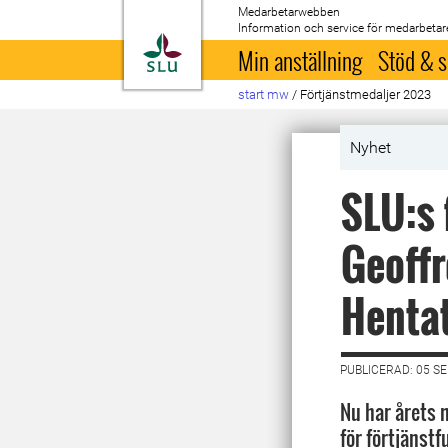
Medarbetarwebben
Information och service för medarbetar
Till startsida
Min anställning
Stöd & s
start mw
/
Förtjänstmedaljer 2023
Nyhet
SLU:s 
Geoffr
Henta
PUBLICERAD: 05 S
Nu har årets 
för förtjänstf