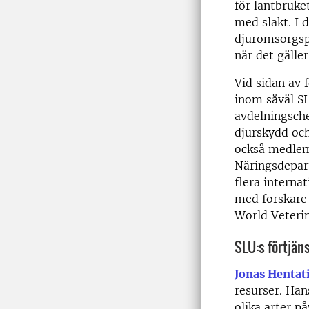
för lantbruke
med slakt. I 
djuromsorgsp
när det gälle
Vid sidan av 
inom såväl SL
avdelningsche
djurskydd och
också medlem
Näringsdepar
flera interna
med forskare
World Veteri
SLU:s förtjäns
Jonas Hentat
resurser. Han
olika arter 