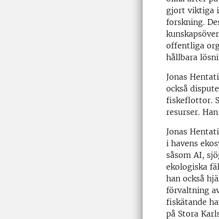
gjort viktiga
forskning. De
kunskapsöver
offentliga or
hållbara lösn
Jonas Hentati
också disput
fiskeflottor.
resurser. Han 
Jonas Hentati
i havens eko
såsom AI, sjö
ekologiska fä
han också hjä
förvaltning a
fiskätande ha
på Stora Karl