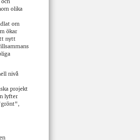
 och
nom olika
ndlat om
om ökar
tt nytt
 Tillsammans
pliga
ell nivå
iska projekt
n lyfter
"grönt",
 en