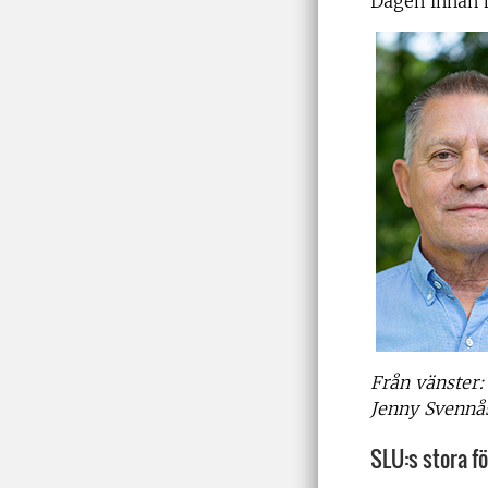
Dagen innan 
Från vänster:
Jenny Svennås
SLU:s stora fö