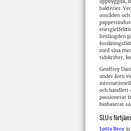
uppbyggda, m
bakterier. V
områden och 
pappersindust
energieffekti
livslängden p
forskningsfäl
med sina meda
tidskrifter, k
Geoffrey Dani
under åren v
internationell
och handlett 
passionerat f
biobaserat sa
SLU:s förtjäns
Lotta Berg
är