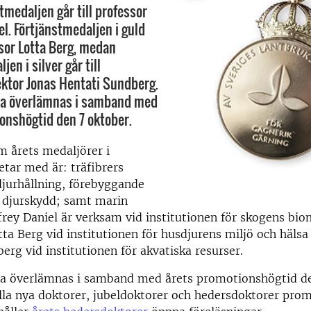
tmedaljen går till professor
el. Förtjänstmedaljen i guld
ssor Lotta Berg, medan
jen i silver går till
ektor Jonas Hentati Sundberg.
a överlämnas i samband med
onshögtid den 7 oktober.
 årets medaljörer i
tar med är: träfibrers
djurhållning, förebyggande
h djurskydd; samt marin
frey Daniel är verksam vid institutionen för skogens bio
tta Berg vid institutionen för husdjurens miljö och hälsa
erg vid institutionen för akvatiska resurser.
a överlämnas i samband med årets promotionshögtid de
lla nya doktorer, jubeldoktorer och hedersdoktorer pro