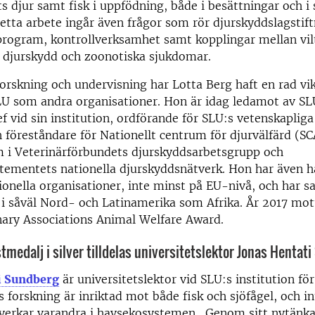
ts djur samt fisk i uppfödning, både i besättningar och 
detta arbete ingår även frågor som rör djurskyddslagstift
rogram, kontrollverksamhet samt kopplingar mellan vil
r djurskydd och zoonotiska sjukdomar.
forskning och undervisning har Lotta Berg haft en rad vi
U som andra organisationer. Hon är idag ledamot av SLU
f vid sin institution, ordförande för SLU:s vetenskapliga
 föreståndare för Nationellt centrum för djurvälfärd (S
 i Veterinärförbundets djurskyddsarbetsgrupp och
tementets nationella djurskyddsnätverk. Hon har även h
tionella organisationer, inte minst på EU-nivå, och har 
 i såväl Nord- och Latinamerika som Afrika. År 2017 mo
nary Associations Animal Welfare Award.
tmedalj i silver tilldelas universitetslektor Jonas Hentat
i Sundberg
är universitetslektor vid SLU:s institution fö
s forskning är inriktad mot både fisk och sjöfågel, och i
påverkar varandra i havsekosystemen. Genom sitt nytänk