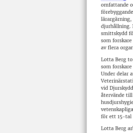
omfattande o
förebyggande 
lärargärning,
djurhållning.
smittskydd fö
som forskare 
av flera orga
Lotta Berg to
som forskare 
Under delar a
Veterinärsta
vid Djurskydd
återvände til
husdjurshygie
vetenskapliga
för ett 15-ta
Lotta Berg ar