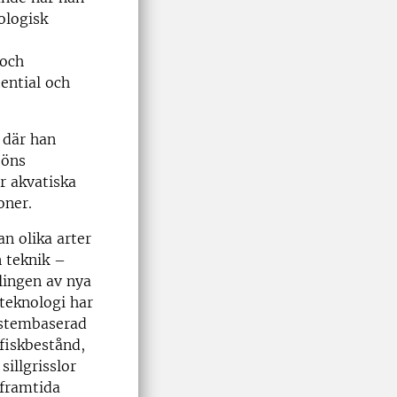
ologisk
 och
ential och
 där han
jöns
r akvatiska
oner.
n olika arter
 teknik –
lingen av nya
teknologi har
systembaserad
 fiskbestånd,
illgrisslor
 framtida