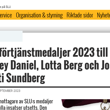
e på SLU
ervice
Organisation & styrning
Riktade sidor
Nyhet
förtjänstmedaljer 2023 till
ey Daniel, Lotta Berg och J
ti Sundberg
EPTEMBER 2023
mottagare av SLU:s medaljer
ulla insatser utsetts. Den