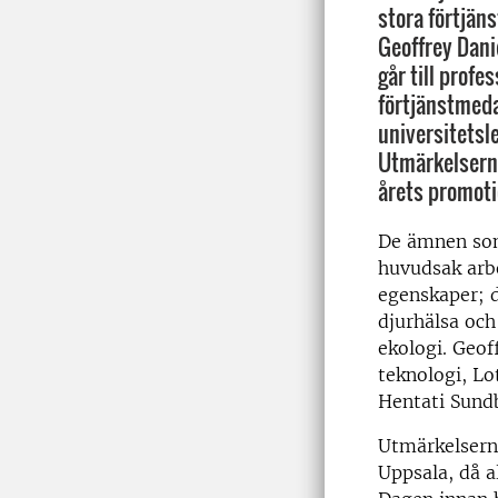
stora förtjäns
Geoffrey Dani
går till profe
förtjänstmedal
universitetsl
Utmärkelsern
årets promoti
De ämnen som
huvudsak arbe
egenskaper; 
djurhälsa oc
ekologi. Geof
teknologi, Lo
Hentati Sundb
Utmärkelsern
Uppsala, då a