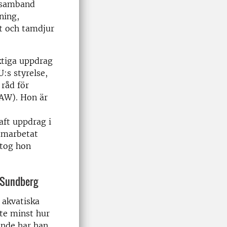
i samband
ning,
t och tamdjur
ktiga uppdrag
:s styrelse,
 råd för
CAW). Hon är
aft uppdrag i
samarbetat
ttog hon
i Sundberg
r akvatiska
nte minst hur
ande har han