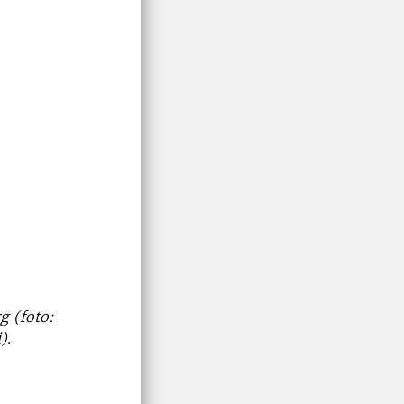
g (foto:
i).