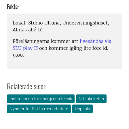
Fakta:
Lokal: Studio Ultuna, Undervisningshuset,
Almas allé 10.
Föreläsningarna kommer att
livesändas via
SLU play
och kommer igång lite före kl.
9.00.
Relaterade sidor:
Institutionen för energi och teknik
NJ-fakulteten
Nyheter för SLU:s medarbetare
Uppsala