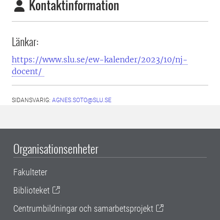
Kontaktinformation
Länkar:
https://www.slu.se/ew-kalender/2023/10/nj-
docent/
SIDANSVARIG:
AGNES.SOTO@SLU.SE
Organisationsenheter
Fakulteter
Biblioteket
Centrumbildningar och samarbetsprojekt