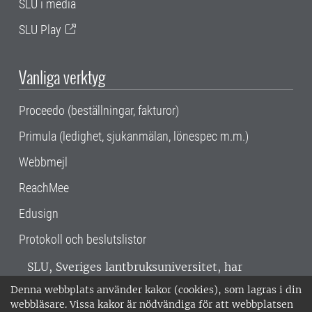
SLU i media
SLU Play
Vanliga verktyg
Proceedo (beställningar, fakturor)
Primula (ledighet, sjukanmälan, lönespec m.m.)
Webbmejl
ReachMee
Edusign
Protokoll och beslutslistor
SLU, Sveriges lantbruksuniversitet, har
verksamhet över hela Sverige. Huvudorter är
Denna webbplats använder kakor (cookies), som lagras i din
Alnarp, Uppsala och Umeå.
SLU är
webbläsare. Vissa kakor är nödvändiga för att webbplatsen