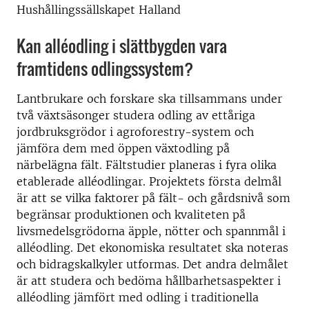
Hushållingssällskapet Halland
Kan alléodling i slättbygden vara
framtidens odlingssystem?
Lantbrukare och forskare ska tillsammans under
två växtsäsonger studera odling av ettåriga
jordbruksgrödor i agroforestry-system och
jämföra dem med öppen växtodling på
närbelägna fält. Fältstudier planeras i fyra olika
etablerade alléodlingar. Projektets första delmål
är att se vilka faktorer på fält- och gårdsnivå som
begränsar produktionen och kvaliteten på
livsmedelsgrödorna äpple, nötter och spannmål i
alléodling. Det ekonomiska resultatet ska noteras
och bidragskalkyler utformas. Det andra delmålet
är att studera och bedöma hållbarhetsaspekter i
alléodling jämfört med odling i traditionella