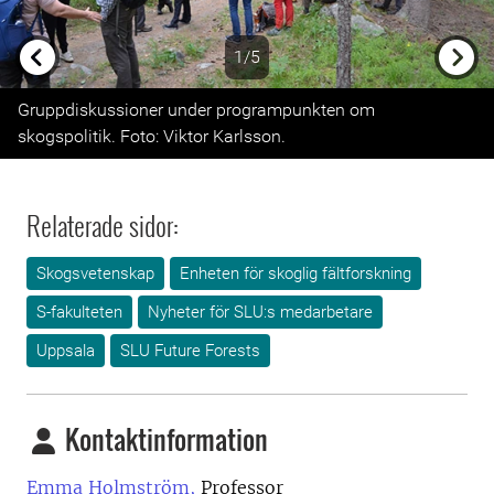
1/5
Previous
Next
Gruppdiskussioner under programpunkten om
skogspolitik. Foto: Viktor Karlsson.
Relaterade sidor:
Skogsvetenskap
Enheten för skoglig fältforskning
S-fakulteten
Nyheter för SLU:s medarbetare
Uppsala
SLU Future Forests
Kontaktinformation
Emma Holmström,
Professor