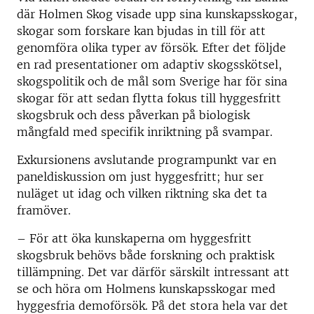
där Holmen Skog visade upp sina kunskapsskogar,
skogar som forskare kan bjudas in till för att
genomföra olika typer av försök. Efter det följde
en rad presentationer om adaptiv skogsskötsel,
skogspolitik och de mål som Sverige har för sina
skogar för att sedan flytta fokus till hyggesfritt
skogsbruk och dess påverkan på biologisk
mångfald med specifik inriktning på svampar.
Exkursionens avslutande programpunkt var en
paneldiskussion om just hyggesfritt; hur ser
nuläget ut idag och vilken riktning ska det ta
framöver.
– För att öka kunskaperna om hyggesfritt
skogsbruk behövs både forskning och praktisk
tillämpning. Det var därför särskilt intressant att
se och höra om Holmens kunskapsskogar med
hyggesfria demoförsök. På det stora hela var det