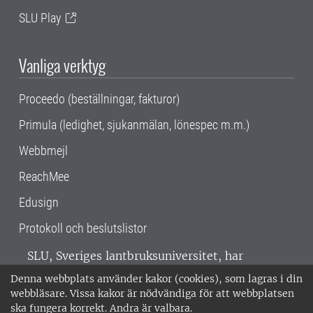
SLU Play
Vanliga verktyg
Proceedo (beställningar, fakturor)
Primula (ledighet, sjukanmälan, lönespec m.m.)
Webbmejl
ReachMee
Edusign
Protokoll och beslutslistor
SLU, Sveriges lantbruksuniversitet, har
verksamhet över hela Sverige. Huvudorter är
Denna webbplats använder kakor (cookies), som lagras i din
Alnarp, Uppsala och Umeå.
SLU är
webbläsare. Vissa kakor är nödvändiga för att webbplatsen
miljöcertifierat enligt ISO 14001. •
Telefon:
ska fungera korrekt. Andra är valbara.