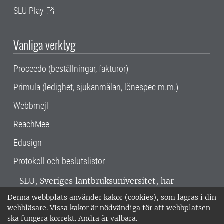
SLU Play
Vanliga verktyg
Proceedo (beställningar, fakturor)
Primula (ledighet, sjukanmälan, lönespec m.m.)
Webbmejl
ReachMee
Edusign
Protokoll och beslutslistor
SLU, Sveriges lantbruksuniversitet, har
verksamhet över hela Sverige. Huvudorter är
Denna webbplats använder kakor (cookies), som lagras i din
Alnarp, Uppsala och Umeå.
SLU är
webbläsare. Vissa kakor är nödvändiga för att webbplatsen
miljöcertifierat enligt ISO 14001. •
Telefon:
ska fungera korrekt. Andra är valbara.