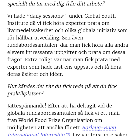
speciellt du tar med dig från ditt arbete?
Vi hade ”daily sessions” under Global Youth
Institute då vi fick höra experter prata om
livsmedelssäkerhet och olika globala initiativ som
rör hållbar utveckling. Sen även
rundabordssamtalen, där man fick höra alla andra
elevers intressanta uppgifter och prata om dessa
frågor. Extra roligt var när man fick prata med
experter som hade läst ens uppsats och få höra
deras åsikter och idéer.
Hur kändes det när du fick reda på att du fick
praktikplatsen?
Jättespännande! Efter att ha deltagit vid de
globala rundabordssamtalen så fick vi ett mail
från World Food Prize Organisation om
möjligheten att ansöka för ett
Borlaug-Ruan
International Internship
. Jag var först inte säker