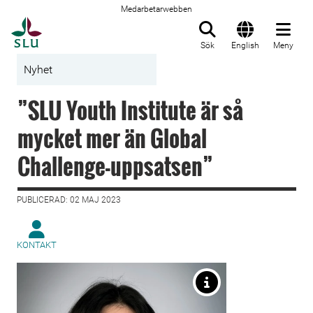
Medarbetarwebben
Till startsida
Sök
English
Meny
Nyhet
”SLU Youth Institute är så
mycket mer än Global
Challenge-uppsatsen”
PUBLICERAD: 02 MAJ 2023
KONTAKT