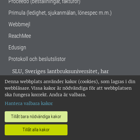
Proceedo (beställningar, fakturor)
Primula (ledighet, sjukanmälan, lönespec m.m.)
Webbmejl
ReachMee
Edusign
Protokoll och beslutslistor
SLU, Sveriges lantbruksuniversitet, har
verksamhet över hela Sverige. Huvudorter är
Denna webbplats använder kakor (cookies), som lagras i din
Alnarp, Uppsala och Umeå.
SLU är
webbläsare. Vissa kakor är nödvändiga för att webbplatsen
miljöcertifierat enligt ISO 14001. •
Telefon:
ska fungera korrekt. Andra är valbara.
018-67 10 00 • Org nr: 202100-2817 •
Om
Hantera valbara kakor
medarbetarwebben
•
SLU:s fakturaadress
•
Om SLU:s webbplatser
•
Vid KRIS
Tillåt bara nödvändiga kakor
•
Hantera kakor
•
Behandling av
Tillåt alla kakor
personuppgifter