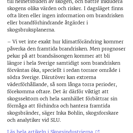
till helhetsbilden av skogen, och bättre inkludera
skogens olika värden och risker. I dagsläget finns
ofta liten eller ingen information om brandrisken
eller brandförhindrande åtgärder i
skogsbruksplanerna.
– Vi vet inte exakt hur klimatförändring kommer
påverka den framtida brandrisken. Men prognoser
pekar på att brandsäsongen kommer att bli
längre i hela Sverige samtidigt som brandrisken
förväntas öka, speciellt i redan torrare område i
södra Sverige. Därutöver kan extrema
väderförhållande, så som långa torra perioder,
förekomma oftare. Det är därför viktigt att
skogssektorn och hela samhället förbättrar sin
förmåga att förhindra och hantera framtida
skogsbränder, säger Inka Bohlin, skogsforskare
och analytiker vid SLU.
Läs hela artikeln i Skogsindustrierna.