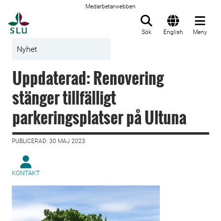
Medarbetarwebben
Till startsida
Sök
English
Meny
Nyhet
Uppdaterad: Renovering
stänger tillfälligt
parkeringsplatser på Ultuna
PUBLICERAD: 30 MAJ 2023
KONTAKT