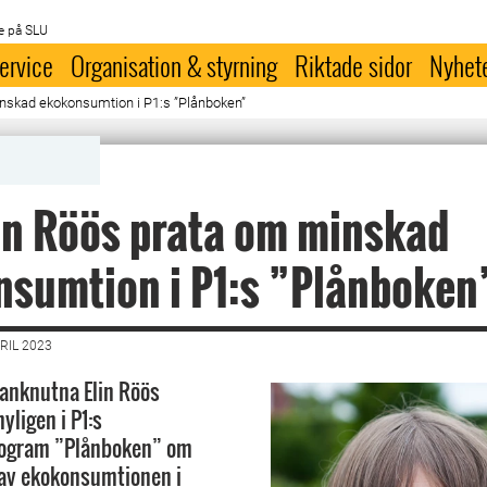
e på SLU
ervice
Organisation & styrning
Riktade sidor
Nyhet
inskad ekokonsumtion i P1:s ”Plånboken”
in Röös prata om minskad
sumtion i P1:s ”Plånboken
RIL 2023
-anknutna Elin Röös
yligen i P1:s
ogram ”Plånboken” om
av ekokonsumtionen i