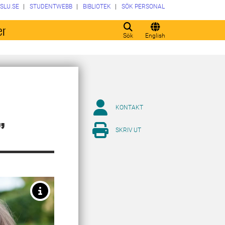
SLU.SE
STUDENTWEBB
BIBLIOTEK
SÖK PERSONAL
er
Sök
English
KONTAKT
”
SKRIV UT