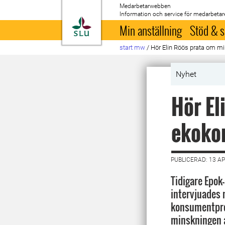
Medarbetarwebben
Information och service för medarbetar
Till startsida
Min anställning
Stöd & s
start mw
/
Hör Elin Röös prata om m
Nyhet
Hör El
ekokon
PUBLICERAD: 13 AP
Tidigare Epok
intervjuades n
konsumentpr
minskningen 