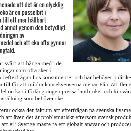
menade att det är en olycklig
eko är en pusselbit i
till ett mer hållbart
nd annat genom den betydligt
dningen av
edel och att eko ofta gynnar
ngfald.
r svårt att hänga med i de
ingar som ofta sker i
 i efterfrågan hos konsumenter och här behöver politik
a till för att mildra konsekvenserna menar Elin. Att fler 
edel nu kan i förlängningen pressa lantbruket och försvår
mställning som behöver ske.
rar också det faktum att efterfrågan på svenska livsme
h att även det är problematiskt eftersom svensk produkt
 att vi i Sverige måste ta ett globalt ansvar och produce