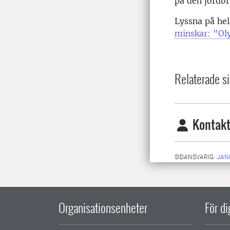
på den jordbr
Lyssna på hel
minskar: "Oly
Relaterade si
Kontakt
SIDANSVARIG:
JAN
Organisationsenheter
För d