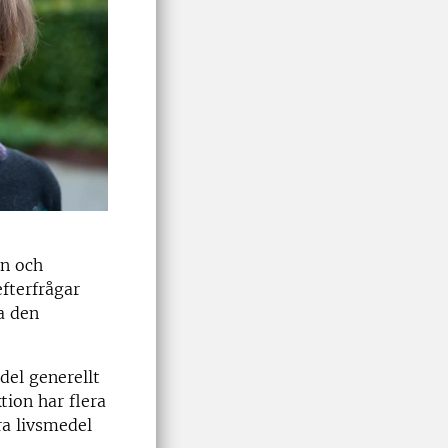
en och
efterfrågar
a den
del generellt
ion har flera
ra livsmedel