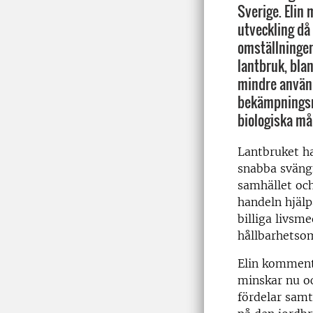
Sverige. Elin 
utveckling då 
omställningen 
lantbruk, bla
mindre använ
bekämpningsm
biologiska må
Lantbruket ha
snabba svängn
samhället och
handeln hjälp
billiga livsm
hållbarhetso
Elin kommente
minskar nu oc
fördelar samt