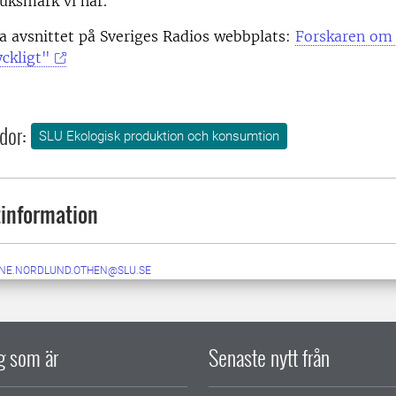
uksmark vi har.
a avsnittet på Sveriges Radios webbplats:
Forskaren om 
ckligt"
dor:
SLU Ekologisk produktion och konsumtion
information
NE.NORDLUND.OTHEN@SLU.SE
ig som är
Senaste nytt från