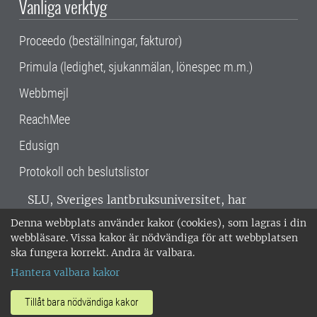
Vanliga verktyg
Proceedo (beställningar, fakturor)
Primula (ledighet, sjukanmälan, lönespec m.m.)
Webbmejl
ReachMee
Edusign
Protokoll och beslutslistor
SLU, Sveriges lantbruksuniversitet, har
verksamhet över hela Sverige. Huvudorter är
Denna webbplats använder kakor (cookies), som lagras i din
Alnarp, Uppsala och Umeå.
SLU är
webbläsare. Vissa kakor är nödvändiga för att webbplatsen
miljöcertifierat enligt ISO 14001. •
Telefon:
ska fungera korrekt. Andra är valbara.
018-67 10 00 • Org nr: 202100-2817 •
Om
Hantera valbara kakor
medarbetarwebben
•
SLU:s fakturaadress
•
Om SLU:s webbplatser
•
Vid KRIS
Tillåt bara nödvändiga kakor