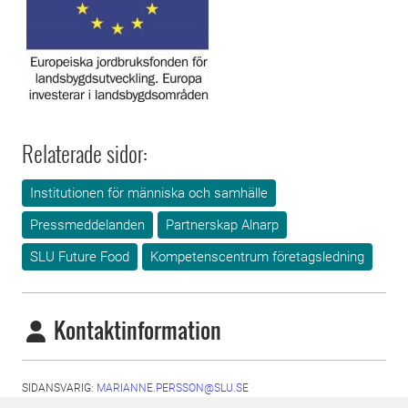
Relaterade sidor:
Institutionen för människa och samhälle
Pressmeddelanden
Partnerskap Alnarp
SLU Future Food
Kompetenscentrum företagsledning
Kontaktinformation
SIDANSVARIG:
MARIANNE.PERSSON@SLU.SE