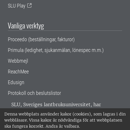
SLU Play
Vanliga verktyg
Proceedo (beställningar, fakturor)
Primula (ledighet, sjukanmälan, lönespec m.m.)
Webbmejl
ReachMee
Edusign
Protokoll och beslutslistor
SLU, Sveriges lantbruksuniversitet, har
verksamhet över hela Sverige. Huvudorter är
Denna webbplats använder kakor (cookies), som lagras i din
Alnarp, Uppsala och Umeå.
SLU är
webbläsare. Vissa kakor är nödvändiga för att webbplatsen
miljöcertifierat enligt ISO 14001. •
Telefon:
ska fungera korrekt. Andra är valbara.