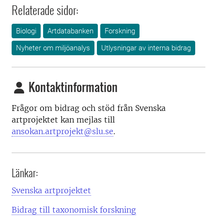
Relaterade sidor:
Biologi
Artdatabanken
Forskning
Nyheter om miljöanalys
Utlysningar av interna bidrag
Kontaktinformation
Frågor om bidrag och stöd från Svenska
artprojektet kan mejlas till
ansokan.artprojekt@slu.se
.
Länkar:
Svenska artprojektet
Bidrag till taxonomisk forskning