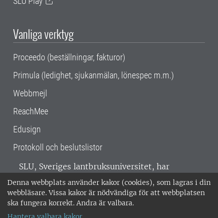
SLU Play
Vanliga verktyg
Proceedo (beställningar, fakturor)
Primula (ledighet, sjukanmälan, lönespec m.m.)
Webbmejl
ReachMee
Edusign
Protokoll och beslutslistor
SLU, Sveriges lantbruksuniversitet, har
verksamhet över hela Sverige. Huvudorter är
Denna webbplats använder kakor (cookies), som lagras i din
Alnarp, Uppsala och Umeå.
SLU är
webbläsare. Vissa kakor är nödvändiga för att webbplatsen
miljöcertifierat enligt ISO 14001. •
Telefon:
ska fungera korrekt. Andra är valbara.
018-67 10 00 • Org nr: 202100-2817 •
Om
Hantera valbara kakor