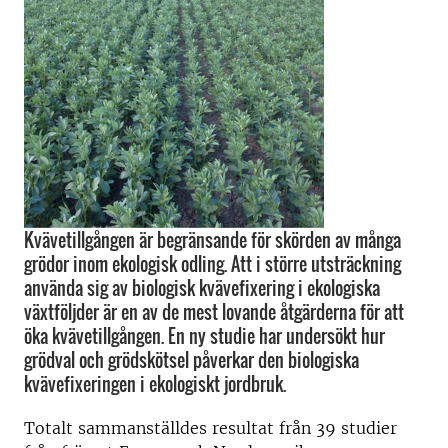
Kvävetillgången är begränsande för skörden av många
grödor inom ekologisk odling. Att i större utsträckning
använda sig av biologisk kvävefixering i ekologiska
växtföljder är en av de mest lovande åtgärderna för att
öka kvävetillgången. En ny studie har undersökt hur
grödval och grödskötsel påverkar den biologiska
kvävefixeringen i ekologiskt jordbruk.
Totalt sammanställdes resultat från 39 studier