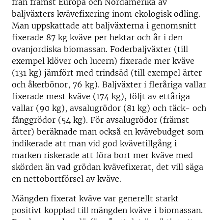
från främst Europa och Nordamerika av
baljväxters kvävefixering inom ekologisk odling.
Man uppskattade att baljväxterna i genomsnitt
fixerade 87 kg kväve per hektar och år i den
ovanjordiska biomassan. Foderbaljväxter (till
exempel klöver och lucern) fixerade mer kväve
(131 kg) jämfört med trindsäd (till exempel ärter
och åkerbönor, 76 kg). Baljväxter i fleråriga vallar
fixerade mest kväve (174 kg), följt av ettåriga
vallar (90 kg), avsalugrödor (81 kg) och täck- och
fånggrödor (54 kg). För avsalugrödor (främst
ärter) beräknade man också en kvävebudget som
indikerade att man vid god kvävetillgång i
marken riskerade att föra bort mer kväve med
skörden än vad grödan kvävefixerat, det vill säga
en nettobortförsel av kväve.
Mängden fixerat kväve var generellt starkt
positivt kopplad till mängden kväve i biomassan.