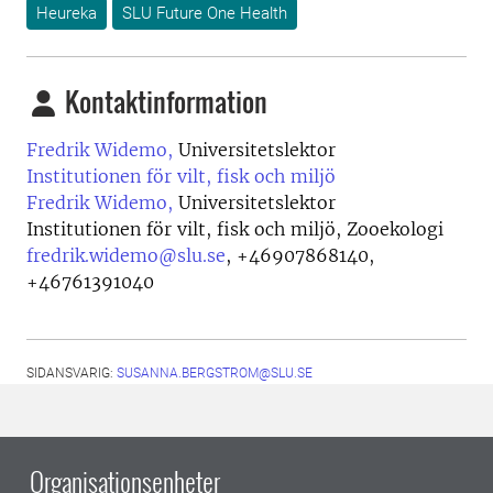
Heureka
SLU Future One Health
Kontaktinformation
Fredrik Widemo,
Universitetslektor
Institutionen för vilt, fisk och miljö
Fredrik Widemo,
Universitetslektor
Institutionen för vilt, fisk och miljö, Zooekologi
fredrik.widemo@slu.se
,
+46907868140,
+46761391040
SIDANSVARIG:
SUSANNA.BERGSTROM@SLU.SE
Organisationsenheter