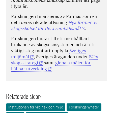
multifunktionella landskap
kommer att pågå
i fyra år.
Forskningen finansieras av Formas som en
del i deras riktade utlysning
Nya former av
skogsskötsel för flera samhällsmål
.
Forskningen bidrar till ett mer hållbart
brukande av skogsekosystemen och är ett
viktigt steg mot att uppfylla
Sveriges
miljömål
, Sveriges åtaganden under
EU:s
skogsstrategi
samt
globala målen för
hållbar utveckling
.
Relaterade sidor:
Institutionen för vilt, fisk och miljö
Forskningsnyheter