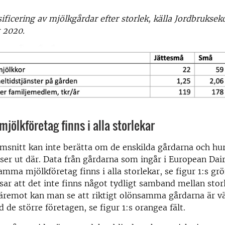
ssificering av mjölkgårdar efter storlek, källa Jordbrukse
 2020.
ölkföretag finns i alla storlekar
msnitt kan inte berätta om de enskilda gårdarna och hu
er ut där. Data från gårdarna som ingår i European Dai
amma mjölkföretag finns i alla storlekar, se figur 1:s grö
sar att det inte finns något tydligt samband mellan stor
äremot kan man se att riktigt olönsamma gårdarna är vä
 de större företagen, se figur 1:s orangea fält.