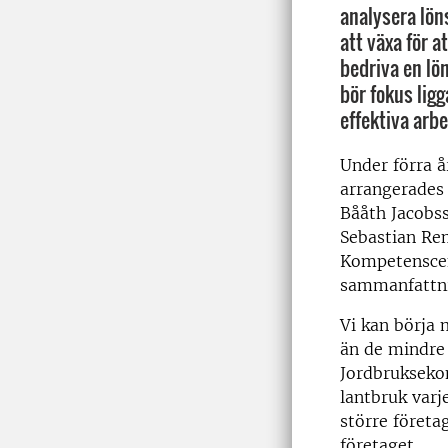
analysera lö
att växa för 
bedriva en lö
bör fokus lig
effektiva arb
Under förra 
arrangerades
Bååth Jacobss
Sebastian Re
Kompetenscen
sammanfattnin
Vi kan börja 
än de mindre 
Jordbruksekon
lantbruk varj
större föret
företaget.