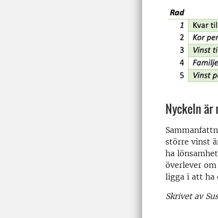
Nyckeln är 
Sammanfattnin
större vinst 
ha lönsamhet 
överlever om 
ligga i att h
Skrivet av S