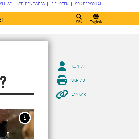
SLU.SE
STUDENTWEBB
BIBLIOTEK
SÖK PERSONAL
er
Sök
English
KONTAKT
n?
SKRIV UT
LÄNKAR