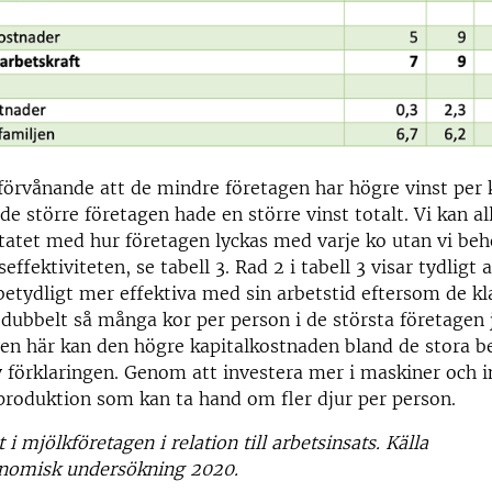
förvånande att de mindre företagen har högre vinst per k
de större företagen hade en större vinst totalt. Vi kan al
ltatet med hur företagen lyckas med varje ko utan vi be
seffektiviteten, se tabell 3. Rad 2 i tabell 3 visar tydligt 
betydligt mer effektiva med sin arbetstid eftersom de kla
dubbelt så många kor per person i de största företagen
en här kan den högre kapitalkostnaden bland de stora b
v förklaringen. Genom att investera mer i maskiner och i
produktion som kan ta hand om fler djur per person.
t i mjölkföretagen i relation till arbetsinsats. Källa
nomisk undersökning 2020.