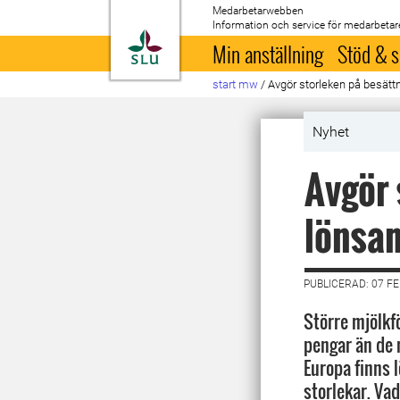
Medarbetarwebben
Information och service för medarbetar
Till startsida
Min anställning
Stöd & s
start mw
/
Avgör storleken på besätt
Nyhet
Avgör 
lönsa
PUBLICERAD: 07 F
Större mjölkfö
pengar än de 
Europa finns 
storlekar. Vad