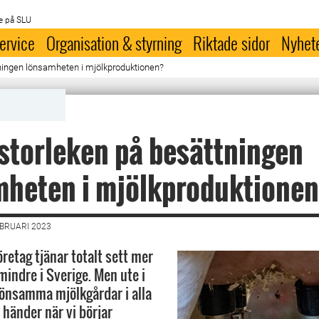
e på SLU
ervice
Organisation & styrning
Riktade sidor
Nyhet
ningen lönsamheten i mjölkproduktionen?
storleken på besättningen
mheten i mjölkproduktione
EBRUARI 2023
retag tjänar totalt sett mer
mindre i Sverige. Men ute i
lönsamma mjölkgårdar i alla
 händer när vi börjar