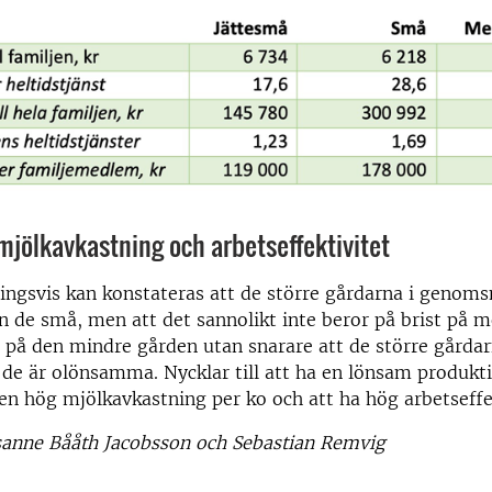
mjölkavkastning och arbetseffektivitet
gsvis kan konstateras att de större gårdarna i genomsn
än de små, men att det sannolikt inte beror på brist på m
på den mindre gården utan snarare att de större gårdar
de är olönsamma. Nycklar till att ha en lönsam produkt
a en hög mjölkavkastning per ko och att ha hög arbetseff
usanne Bååth Jacobsson och Sebastian Remvig