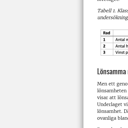
Tabell 1. Kla
undersökning
Lönsamma mj
Men ett geno
lönsamheten s
visar att löns
Underlaget vi
lönsamhet. D
ovanliga bland