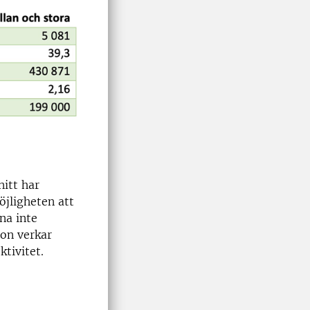
itt har
öjligheten att
na inte
ion verkar
ektivitet.