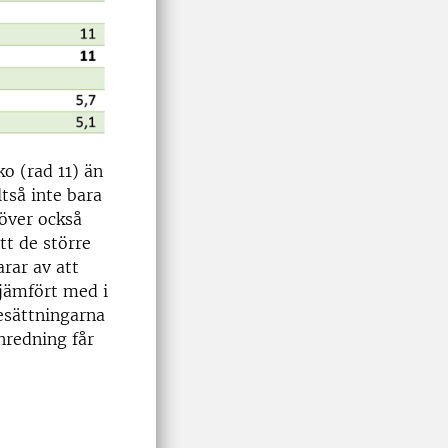
o (rad 11) än
ltså inte bara
höver också
att de större
rar av att
 jämfört med i
esättningarna
nredning får