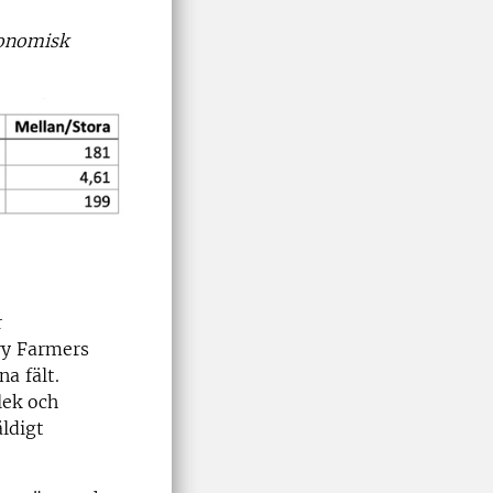
konomisk
r
ry Farmers
na fält.
lek och
ldigt