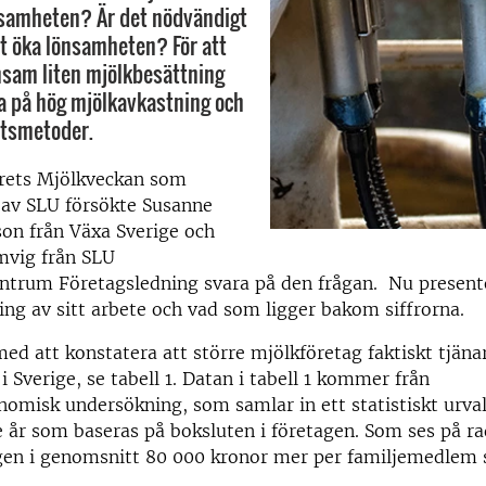
nsamheten? Är det nödvändigt
att öka lönsamheten? För att
nsam liten mjölkbesättning
ga på hög mjölkavkastning och
etsmetoder.
årets Mjölkveckan som
 av SLU försökte Susanne
on från Växa Sverige och
mvig från SLU
trum Företagsledning svara på den frågan. Nu present
g av sitt arbete och vad som ligger bakom siffrorna.
med att konstatera att större mjölkföretag faktiskt tjän
i Sverige, se tabell 1. Datan i tabell 1 kommer från
omisk undersökning, som samlar in ett statistiskt urva
e år som baseras på boksluten i företagen. Som ses på ra
agen i genomsnitt 80 000 kronor mer per familjemedlem 