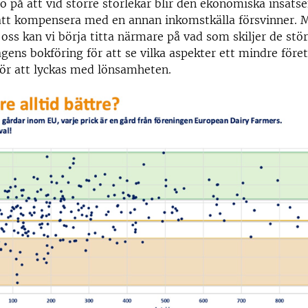
o på att vid större storlekar blir den ekonomiska insatse
att kompensera med en annan inkomstkälla försvinner.
ss kan vi börja titta närmare på vad som skiljer de stö
gens bokföring för att se vilka aspekter ett mindre före
 för att lyckas med lönsamheten.