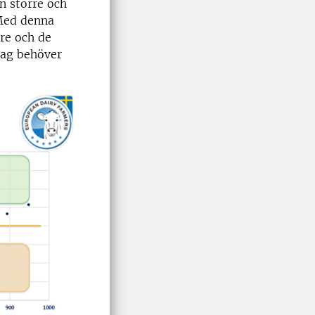
n större och
 Med denna
rre och de
tag behöver