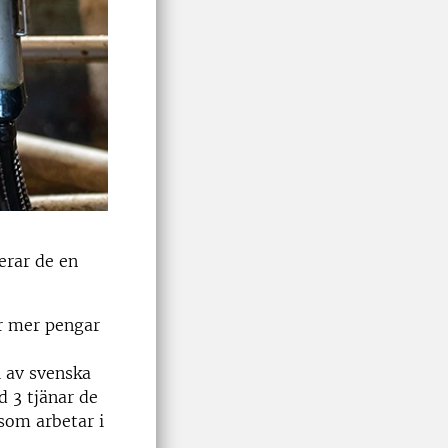
erar de en
ar mer pengar
l av svenska
d 3 tjänar de
som arbetar i