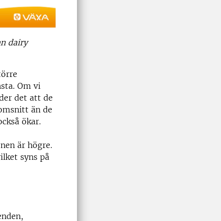
an dairy
törre
nsta. Om vi
der det att de
omsnitt än de
också ökar.
onen är högre.
ilket syns på
enden,