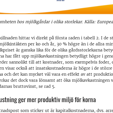
amheten hos mjölkgårdar i olika storlekar. Källa: Europe
illnaden hittar vi direkt på första raden i tabell 2. I de s
mjölkintäkten per ko och år, 30 % högre än i de allra mi
lkpriset är ganska lika för de olika gårdsstorlekarna bety
na har fått upp mjölkavkastningen betydligt högre i gen
eder sannolikt till att kostnader, som exempelvis foder, 
len visar också att insatskostnaderna är högre i de större
a och det kan mycket väl vara en effekt av att produkti
rkar det dock vara lönsamt att öka mjölkavkastningen v
darnas bruttovinst, se rad 5.
stning ger mer produktiv miljö för korna
nadspost som sticker ut är kapitalkostnaderna, dvs. arr