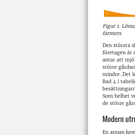
Figur 1. Löns
farmers.
Den största sk
företagen är 
antar att mjö
större gårdar
mindre. Det l
Rad 4 i tabel
besättningarn
Som helhet ve
de större går
Modern utru
En annan kost