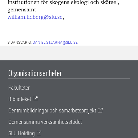
Institutionen för skogens ekologi och skötsel,
gemensamt
william.lidberg@slu.se
,
SIDANSVARIG:
DANIEL.STJARNA@SLU.SE
Organisationsenheter
Fakulteter
Biblioteket
Centrumbildningar och samarbetsprojekt
Gemensamma verksamhetsstödet
SLU Holding