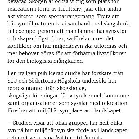
bevaras. Skogen är också viktig som plats för
rekreation i form av friluftsliv, jakt eller andra
aktiviteter, som sportarrangemang. Trots att
hänsyn till naturen tas i samband med skogsbruk,
till exempel genom att man lämnar hänsynsytor
och skapar högstubbar, så förekommer det
konflikter om hur miljöhänsyn ska utformas och
mer behöver göras för att förbättra livsvillkoren
för den biologiska mångfalden.
I en nyligen publicerad studie har forskare från
SLU och Södertörns Högskola undersökt hur
representanter från skogsbolag,
skogsägarföreningar, länsstyrelser och kommuner
samt organisationer som sysslar med rekreation
föredrar att miljöhänsyn placeras i landskapet.
– Studien visar att olika grupper har helt olika
syn på hur miljöhänsyn ska fördelas i landskapet
och motiverar sina åsikter utifrån olika