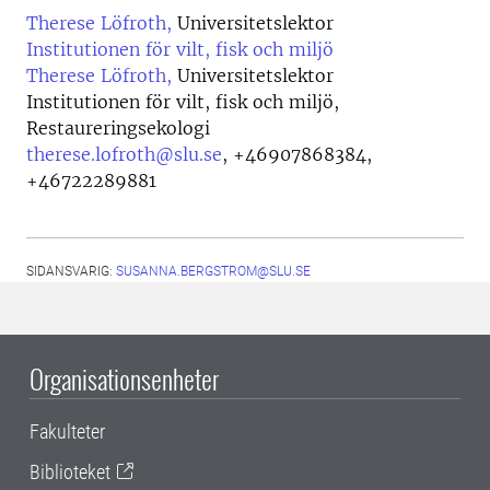
Therese Löfroth,
Universitetslektor
Institutionen för vilt, fisk och miljö
Therese Löfroth,
Universitetslektor
Institutionen för vilt, fisk och miljö,
Restaureringsekologi
therese.lofroth@slu.se
,
+46907868384,
+46722289881
SIDANSVARIG:
SUSANNA.BERGSTROM@SLU.SE
Organisationsenheter
Fakulteter
Biblioteket