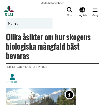
Medarbetarwebben
Till startsida
Sök
English
Meny
Nyhet
Olika åsikter om hur skogens
biologiska mångfald bäst
bevaras
PUBLICERAD: 26 OKTOBER 2023
KONTAKT