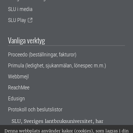
SLU i media
SLU Play
Vanliga verktyg
Proceedo (beställningar, fakturor)
Primula (ledighet, sjukanmälan, lönespec m.m.)
Webbmejl
ReachMee
Edusign
Protokoll och beslutslistor
SLU, Sveriges lantbruksuniversitet, har
verksamhet över hela Sverige. Huvudorter är
Denna webbplats använder kakor (cookies), som lagras i din