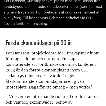
Per Hansson, Kunskapsnavet, pratar med Lars Olsson från
landsbygds- och infrastruktursdepartementet (som tar med
sig hem frågan om hur företagens ekonomiska hållbarhet
ska lyftas). Till höger Mats Pehrsson driftchef vid SLU,
Lövsta lantbruksforskning.
Första ekonomidagen på 30 år
Per Hansson, projektledare för Kunskapsnav inom
företagsledning och entreprenörskap,
konstaterade att Jordbruksekonomisk konferens
2023 är den första ekonomidagen inom SLU
sedan 1991, innan dess var de årligen
återkommande ekonomidagarna en given
mötesplats. Dags för ett omtag - men varför?
- Vi lever i en utmanande tid, med oro för räntor
och valutor, extremväder, behov av