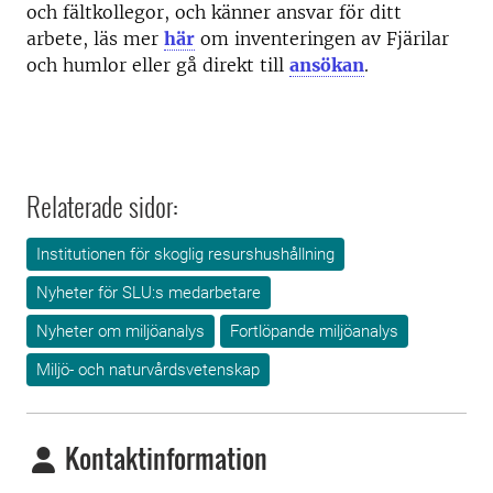
och fältkollegor, och känner ansvar för ditt
arbete, läs mer
här
om inventeringen av Fjärilar
och humlor eller gå direkt till
ansökan
.
Relaterade sidor:
Institutionen för skoglig resurshushållning
Nyheter för SLU:s medarbetare
Nyheter om miljöanalys
Fortlöpande miljöanalys
Miljö- och naturvårdsvetenskap
Kontaktinformation