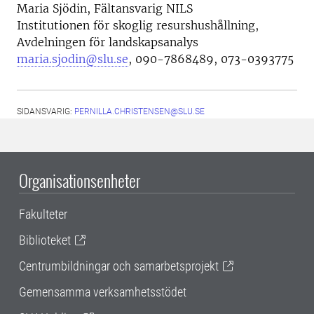
Maria Sjödin, Fältansvarig NILS
Institutionen för skoglig resurshushållning,
Avdelningen för landskapsanalys
maria.sjodin@slu.se
, 090-7868489, 073-0393775
SIDANSVARIG:
PERNILLA.CHRISTENSEN@SLU.SE
Organisationsenheter
Fakulteter
Biblioteket
Centrumbildningar och samarbetsprojekt
Gemensamma verksamhetsstödet