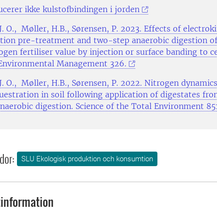
cerer ikke kulstofbindingen i jorden
. O., Møller, H.B., Sørensen, P. 2023. Effects of electrok
ation pre-treatment and two-step anaerobic digestion o
ogen fertiliser value by injection or surface banding to c
 Environmental Management 326.
J. O., Møller, H.B., Sørensen, P. 2022. Nitrogen dynamic
estration in soil following application of digestates fr
naerobic digestion. Science of the Total Environment 851
dor:
SLU Ekologisk produktion och konsumtion
information