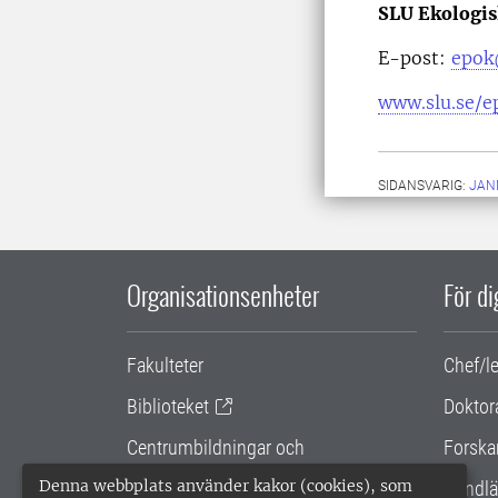
SLU Ekologis
E-post:
epok
www.slu.se/e
SIDANSVARIG:
JAN
Organisationsenheter
För d
Fakulteter
Chef/l
Biblioteket
Doktor
Centrumbildningar och
Forska
samarbetsprojekt
Denna webbplats använder kakor (cookies), som
Handlä