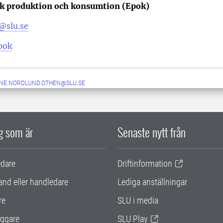
k produktion och konsumtion (Epok)
@slu.se
pok
NE.NORDLUND.OTHEN@SLU.SE
ig som är
Senaste nytt från
edare
Driftinformation
and eller handledare
Lediga anställningar
re
SLU i media
ggare
SLU Play