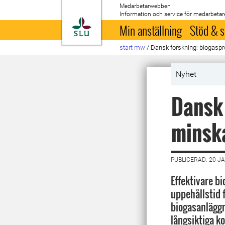
Medarbetarwebben
Information och service för medarbetar
Till startsida
Min anställning
Stöd & s
start mw
/
Dansk forskning: biogaspro
Nyhet
Dansk 
minska
PUBLICERAD: 20 J
Effektivare b
uppehållstid f
biogasanläggn
långsiktiga k