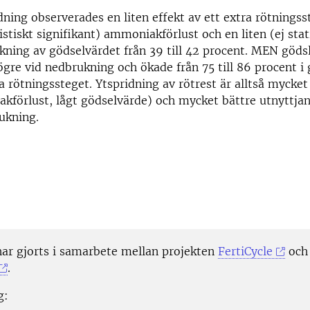
dning observerades en liten effekt av ett extra rötnings
istiskt signifikant) ammoniakförlust och en liten (ej stat
ökning av gödselvärdet från 39 till 42 procent. MEN göds
gre vid nedbrukning och ökade från 75 till 86 procent i
ra rötningssteget. Ytspridning av rötrest är alltså mycke
kförlust, lågt gödselvärde) och mycket bättre utnyttja
ukning.
har gjorts i samarbete mellan projekten
FertiCycle
och
.
g: