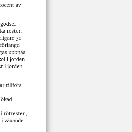
rocent av
tgödsel
ka rester.
rligare 30
förlängd
sgas uppnås
ol i jorden
t i jorden
r tillförs
d ökad
i rötresten,
g i växande