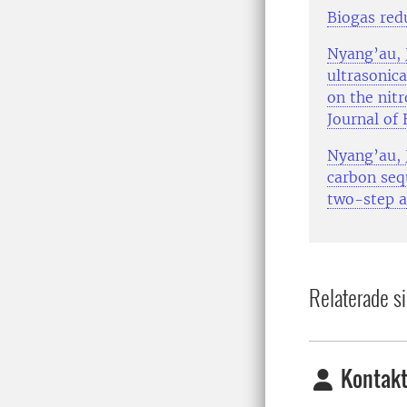
Biogas redu
Nyang’au, J
ultrasonic
on the nitr
Journal of
Nyang’au, 
carbon sequ
two-step a
Relaterade si
Kontakt