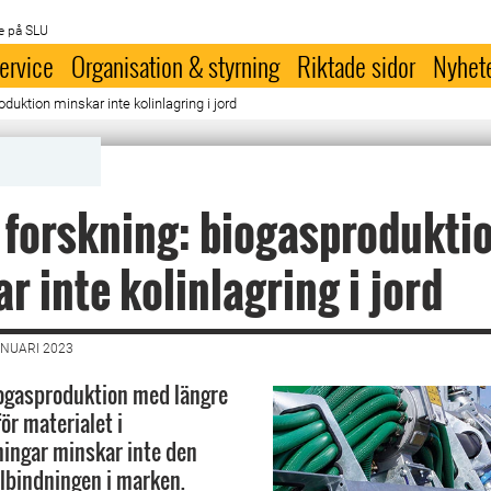
e på SLU
ervice
Organisation & styrning
Riktade sidor
Nyhet
duktion minskar inte kolinlagring i jord
forskning: biogasprodukti
r inte kolinlagring i jord
ANUARI 2023
iogasproduktion med längre
ör materialet i
ingar minskar inte den
olbindningen i marken.