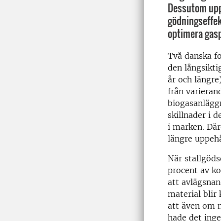
Dessutom upp
gödningseffek
optimera gas
Två danska fo
den långsikti
år och längre)
från varieran
biogasanlägg
skillnader i 
i marken.
Där
längre uppehå
När stallgöds
procent av ko
att avlägsnan
material blir 
att även om 
hade det inge