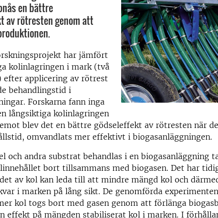
nås en bättre
t av rötresten genom att
produktionen.
rskningsprojekt har jämfört
ga kolinlagringen i mark (två
 efter applicering av rötrest
de behandlingstid i
ningar.
Forskarna fann inga
den långsiktiga kolinlagringen
emot blev det en bättre gödseleffekt av rötresten när den,
llstid, omvandlats mer effektivt i biogasanläggningen.
el och andra substrat behandlas i en biogasanläggning t
linnehållet bort tillsammans med biogasen.
Det har tidi
det av kol kan leda till att mindre mängd kol och därme
kvar i marken på lång sikt.
De genomförda experimenten
mer kol togs bort med gasen genom att förlänga biogas
n effekt på mängden stabiliserat kol i marken.
I förhålla