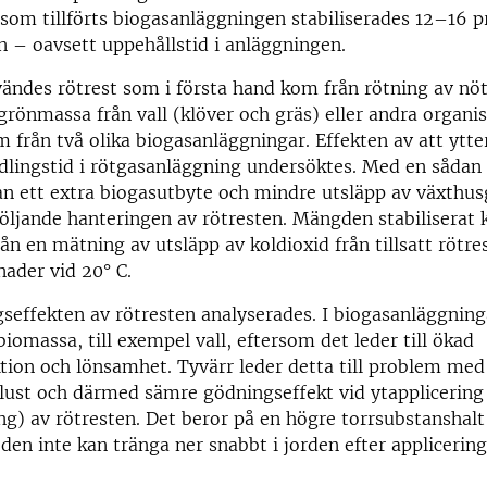
om tillförts biogasanläggningen stabiliserades 12–16 p
n – oavsett uppehållstid i anläggningen.
vändes rötrest som i första hand kom från rötning av nö
rönmassa från vall (klöver och gräs) eller andra organis
 från två olika biogasanläggningar.
Effekten av att ytte
lingstid i rötgasanläggning undersöktes.
Med en sådan 
an ett extra biogasutbyte och mindre utsläpp av växthu
följande hanteringen av rötresten.
Mängden stabiliserat k
ån en mätning av utsläpp av koldioxid från tillsatt rötres
nader vid 20
°
C.
seffekten av rötresten analyserades.
I biogasanläggninga
biomassa, till exempel
vall, eftersom det leder till ökad
tion och lönsamhet.
Tyvärr leder detta till problem me
ust och därmed sämre gödningseffekt vid ytapplicering
ng) av rötresten.
Det beror på en högre torrsubstanshalt 
t den inte kan tränga ner snabbt i jorden efter applicerin