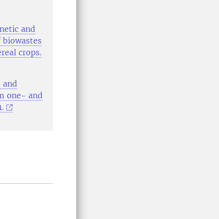
inetic and
f biowastes
ereal crops.
s and
om one- and
.