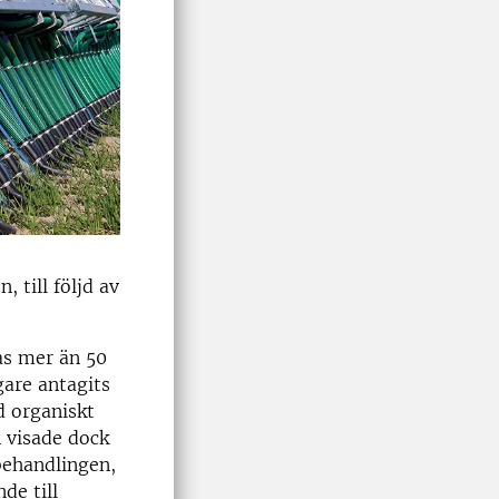
 till följd av
as mer än 50
gare antagits
d organiskt
 visade dock
behandlingen,
nde till