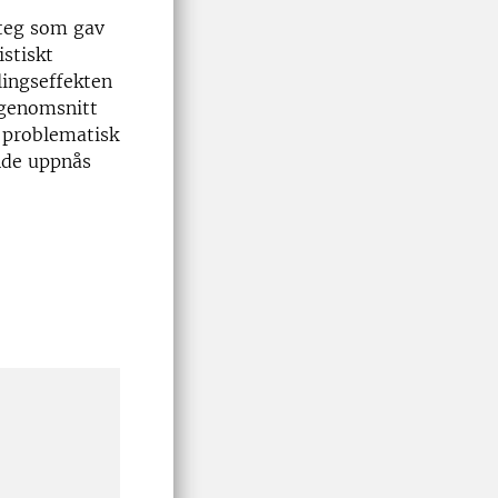
steg som gav
istiskt
lingseffekten
 genomsnitt
t problematisk
nde uppnås