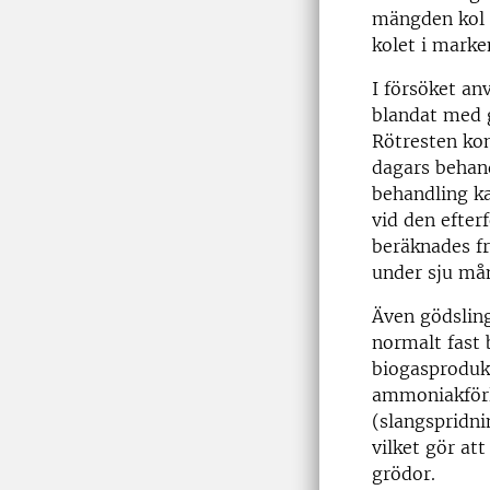
mängden kol s
kolet i marke
I försöket an
blandat med g
Rötresten kom
dagars behand
behandling k
vid den efter
beräknades fr
under sju må
Även gödsling
normalt fast 
biogasproduk
ammoniakförl
(slangspridni
vilket gör at
grödor.