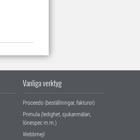
Vanliga verktyg
Proceedo (beställningar, fakturor)
Primula (ledighet, sjukanmälan,
lönespec m.m.)
Webbmejl