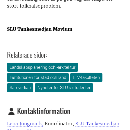
stort folkhälsoproblem.
SLU Tankesmedjan Movium
Relaterade sidor:
Landskapsplanering och -arkitektur
Institutionen för stad och land
LTV-fakulteten
Samverkan
Nyheter för SLU:s studenter
Kontaktinformation
Lena Jungmark,
Koordinator,
SLU Tankesmedjan