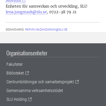
Movium
Enheten för samverkan och utveckling, SLU
lena.jungmark@slu.se
,
0722-38 79 21
SIDANSVARIG:
PARVIN.MAZANDARANI@SLU.SE
Organisationsenheter
Fakulteter
Biblioteket
Centrumbildningar och samarbetsprojekt
Gemensamma verksamhetsstödet
SLU Holding