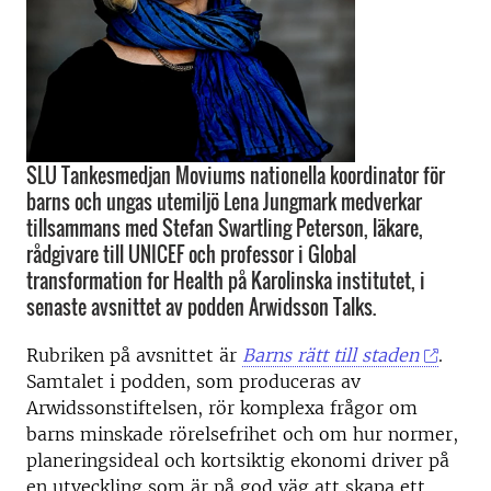
SLU Tankesmedjan Moviums nationella koordinator för
barns och ungas utemiljö Lena Jungmark medverkar
tillsammans med Stefan Swartling Peterson, läkare,
rådgivare till UNICEF och professor i Global
transformation for Health på Karolinska institutet, i
senaste avsnittet av podden Arwidsson Talks.
Rubriken på avsnittet är
Barns rätt till staden
.
Samtalet i podden, som produceras av
Arwidssonstiftelsen, rör komplexa frågor om
barns minskade rörelsefrihet och om hur normer,
planeringsideal och kortsiktig ekonomi driver på
en utveckling som är på god väg att skapa ett