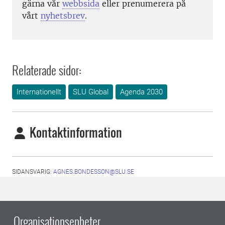
gärna vår
webbsida
eller prenumerera på
vårt
nyhetsbrev
.
Relaterade sidor:
Internationellt
SLU Global
Agenda 2030
Kontaktinformation
SIDANSVARIG:
AGNES.BONDESSON@SLU.SE
Organisationsenheter