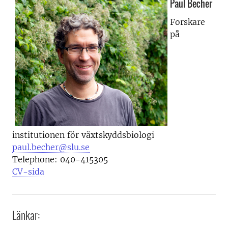
Paul Becher
Forskare
på
institutionen för växtskyddsbiologi
paul.becher@slu.se
Telephone:
040-415305
CV-sida
Länkar: