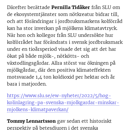
Därefter berättade
Pernilla Tidåker
från SLU om
de ekosystemtjänster som nötkreatur bidrar till,
och att förändringar i jordbruksmarkens kolförråd
kan ha stor inverkan på mjölkens klimatavtryck.
När hon och kollegor från SLU undersökte hur
kolförrådet har förändrats i svensk jordbruksmark
under en tioårsperiod visade det sig att det har
ökat på både mjölk-, nötkötts- och
växtodlingsgårdar. Allra störst var ökningen på
mjölkgårdar, där den positiva klimateffekten
motsvarade 1,4 ton koldioxid per hektar och år
bara i matjorden.
https://www.slu.se/ew-nyheter/2022/5/hog-
kolinlagring-pa-svenska-mjolkgardar-minskar-
mjolkens-klimatpaverkan/
Tommy Lennartsson
gav sedan ett historiskt
perspektiv på betesdjuren i det svenska