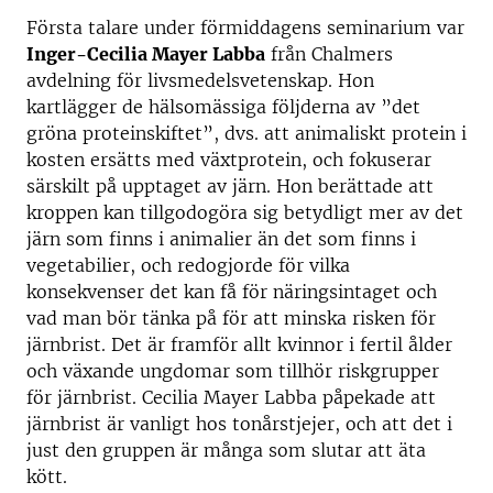
Första talare under förmiddagens seminarium var
Inger-Cecilia Mayer Labba
från Chalmers
avdelning för livsmedelsvetenskap. Hon
kartlägger de hälsomässiga följderna av ”det
gröna proteinskiftet”, dvs. att animaliskt protein i
kosten ersätts med växtprotein, och fokuserar
särskilt på upptaget av järn. Hon berättade att
kroppen kan tillgodogöra sig betydligt mer av det
järn som finns i animalier än det som finns i
vegetabilier, och redogjorde för vilka
konsekvenser det kan få för näringsintaget och
vad man bör tänka på för att minska risken för
järnbrist. Det är framför allt kvinnor i fertil ålder
och växande ungdomar som tillhör riskgrupper
för järnbrist. Cecilia Mayer Labba påpekade att
järnbrist är vanligt hos tonårstjejer, och att det i
just den gruppen är många som slutar att äta
kött.