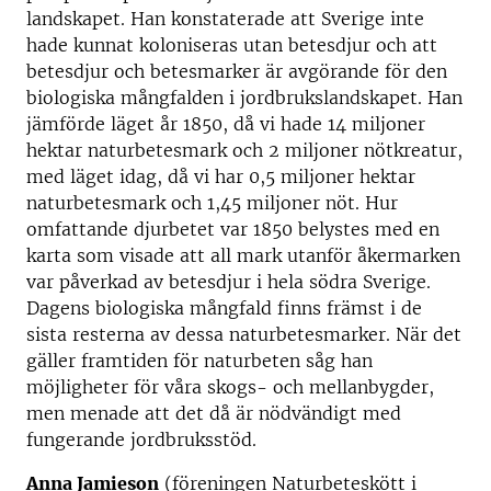
landskapet. Han konstaterade att Sverige inte
hade kunnat koloniseras utan betesdjur och att
betesdjur och betesmarker är avgörande för den
biologiska mångfalden i jordbrukslandskapet. Han
jämförde läget år 1850, då vi hade 14 miljoner
hektar naturbetesmark och 2 miljoner nötkreatur,
med läget idag, då vi har 0,5 miljoner hektar
naturbetesmark och 1,45 miljoner nöt. Hur
omfattande djurbetet var 1850 belystes med en
karta som visade att all mark utanför åkermarken
var påverkad av betesdjur i hela södra Sverige.
Dagens biologiska mångfald finns främst i de
sista resterna av dessa naturbetesmarker. När det
gäller framtiden för naturbeten såg han
möjligheter för våra skogs- och mellanbygder,
men menade att det då är nödvändigt med
fungerande jordbruksstöd.
Anna Jamieson
(föreningen Naturbeteskött i