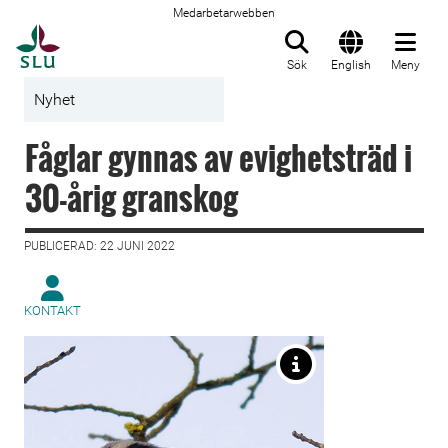
Medarbetarwebben
Till startsida
Sök
English
Meny
Nyhet
Fåglar gynnas av evighetsträd i
30-årig granskog
PUBLICERAD: 22 JUNI 2022
KONTAKT