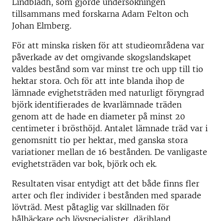
Lindbladh, som gjorde undersökningen
tillsammans med forskarna Adam Felton och
Johan Elmberg.
För att minska risken för att studieområdena var
påverkade av det omgivande skogslandskapet
valdes bestånd som var minst tre och upp till tio
hektar stora. Och för att inte blanda ihop de
lämnade evighetsträden med naturligt föryngrad
björk identifierades de kvarlämnade träden
genom att de hade en diameter på minst 20
centimeter i brösthöjd. Antalet lämnade träd var i
genomsnitt tio per hektar, med ganska stora
variationer mellan de 16 bestånden. De vanligaste
evighetsträden var bok, björk och ek.
Resultaten visar entydigt att det både finns fler
arter och fler individer i bestånden med sparade
lövträd. Mest påtaglig var skillnaden för
hålhäckare och lövspecialister, däribland