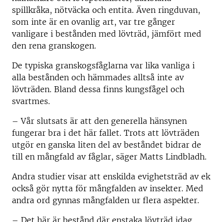
spillkråka, nötväcka och entita. Även ringduvan,
som inte är en ovanlig art, var tre gånger
vanligare i bestånden med lövträd, jämfört med
den rena granskogen.
De typiska granskogsfåglarna var lika vanliga i
alla bestånden och hämmades alltså inte av
lövträden. Bland dessa finns kungsfågel och
svartmes.
– Vår slutsats är att den generella hänsynen
fungerar bra i det här fallet. Trots att lövträden
utgör en ganska liten del av beståndet bidrar de
till en mångfald av fåglar, säger Matts Lindbladh.
Andra studier visar att enskilda evighetsträd av ek
också gör nytta för mångfalden av insekter. Med
andra ord gynnas mångfalden ur flera aspekter.
– Det här är bestånd där enstaka lövträd idag