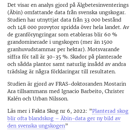
Det visar en analys gjord på Älgbetesinventerings
(Äbin) omfattande data från svenska ungskogar.
Studien har utnyttjat data från 33 000 bestånd
och 148 000 provytor spridda över hela landet. Av
de granföryngringar som etableras blir 60 %
grandominerade i ungskogen (mer än 1500
granhuvudstammar per hektar). Motsvarande
siffra för tall är 30-35 %. Skador på planterade
och sådda plantor samt naturlig insådd av andra
trädslag är några förklaringar till resultaten.
Studien är gjord av FRAS-doktoranden Mostarin
Ara tillsammans med Ignacio Barbeito, Christer
Kalén och Urban Nilsson.
Läs mer i Fakta Skog nr 6, 2022: ”
Planterad skog
blir ofta blandskog – Äbin-data ger ny bild av
den svenska ungskogen
”