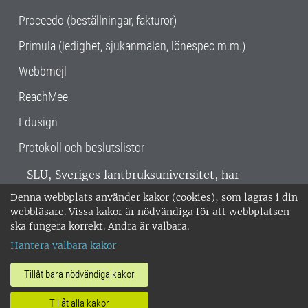
Proceedo (beställningar, fakturor)
Primula (ledighet, sjukanmälan, lönespec m.m.)
Webbmejl
ReachMee
Edusign
Protokoll och beslutslistor
SLU, Sveriges lantbruksuniversitet, har
verksamhet över hela Sverige. Huvudorter är
Denna webbplats använder kakor (cookies), som lagras i din
Alnarp, Uppsala och Umeå.
SLU är
webbläsare. Vissa kakor är nödvändiga för att webbplatsen
miljöcertifierat enligt ISO 14001. •
Telefon:
ska fungera korrekt. Andra är valbara.
018-67 10 00 • Org nr: 202100-2817 •
Om
Hantera valbara kakor
medarbetarwebben
•
SLU:s fakturaadress
•
Om SLU:s webbplatser
•
Vid KRIS
Tillåt bara nödvändiga kakor
•
Hantera kakor
•
Behandling av
Tillåt alla kakor
personuppgifter