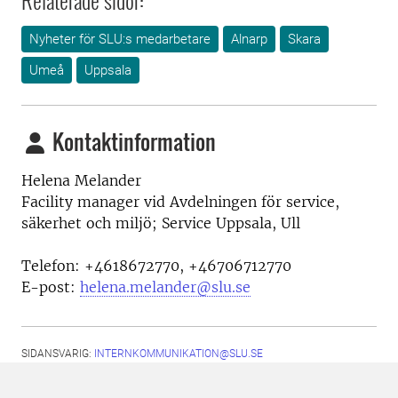
Relaterade sidor:
Nyheter för SLU:s medarbetare
Alnarp
Skara
Umeå
Uppsala
Kontaktinformation
Helena Melander
Facility manager vid Avdelningen för service,
säkerhet och miljö; Service Uppsala, Ull
Telefon:
+4618672770, +46706712770
E-post:
helena.melander@slu.se
SIDANSVARIG:
INTERNKOMMUNIKATION@SLU.SE