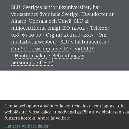
SLU, Sveriges lantbruksuniversitet, har
verksamhet över hela Sverige. Huvudorter är
Alnarp, Uppsala och Umeå.
SLU är
miljöcertifierat enligt ISO 14001. •
Telefon:
018-67 10 00 • Org nr: 202100-2817 •
Om
medarbetarwebben
•
SLU:s fakturaadress
•
Om SLU:s webbplatser
•
Vid KRIS
•
Hantera kakor
•
Behandling av
personuppgifter
Denna webbplats använder kakor (cookies), som lagras i din
webbläsare. Vissa kakor är nödvändiga för att webbplatsen ska
fungera korrekt. Andra är valbara.
Hantera valbara kakor