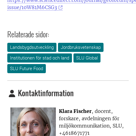
https://www.sciencedirect.com/journal/geoforum/spe
issue/10W81M6CSG3
Relaterade sidor:
Landsbygdsutveckling
Jordbruksvetenskap
Institutionen för stad och land
SLU Global
SLU Future Food
Kontaktinformation
Klara Fischer
, docent,
forskare, avdelningen för
miljökommunikation, SLU,
+4618671771