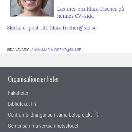
Läs mer om
Klara Fischer på
hennes CV-sida
Skicka e-post till: klara.fischer@slu.se
SIDANSVARIG:
ANNA-MARIA.WREMP@SLU.SE
Organisationsenheter
Fakulteter
Biblioteket
Centrumbildningar och samarbetsprojekt
Gemensamma verksamhetsstödet