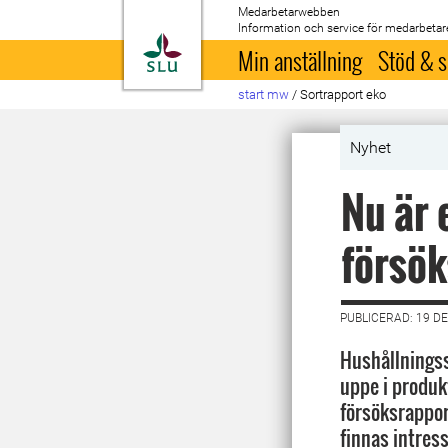
Medarbetarwebben
Information och service för medarbetar
Till startsida
Min anställning
Stöd & s
start mw
/
Sortrapport eko
Nyhet
Nu är 
försök
PUBLICERAD: 19 D
Hushållningss
uppe i produk
försöksrappor
finnas intres