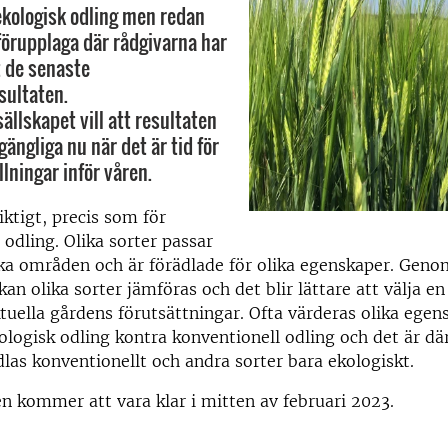
 ekologisk odling men redan
förupplaga där rådgivarna har
 de senaste
sultaten.
ällskapet vill att resultaten
lgängliga nu när det är tid för
lningar inför våren.
iktigt, precis som för
 odling. Olika sorter passar
lika områden och är förädlade för olika egenskaper. Geno
kan olika sorter jämföras och det blir lättare att välja e
tuella gårdens förutsättningar. Ofta värderas olika egen
logisk odling kontra konventionell odling och det är där
dlas konventionellt och andra sorter bara ekologiskt.
n kommer att vara klar i mitten av februari 2023.