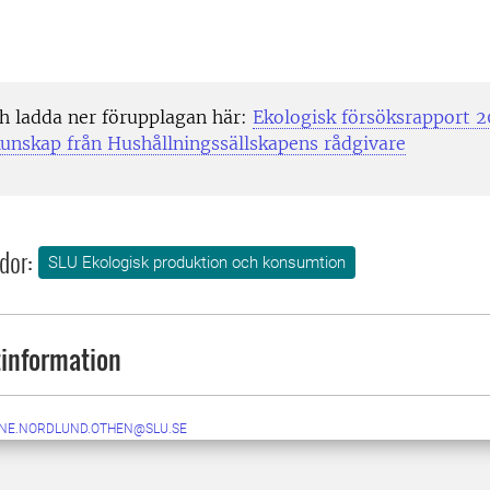
h ladda ner förupplagan här:
Ekologisk försöksrapport 
unskap från Hushållningssällskapens rådgivare
dor:
SLU Ekologisk produktion och konsumtion
information
NE.NORDLUND.OTHEN@SLU.SE