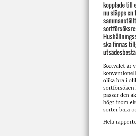
kopplade till
nu släpps en 
sammanställt
sortförsöksre
Hushållningss
ska finnas til
utsädesbestäl
Sortvalet är v
konventionell
olika bra i o
sortförsöken 
passar den ak
högt inom eko
sorter bara o
Hela rapporte