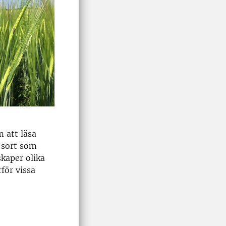
m att läsa
n sort som
skaper olika
för vissa