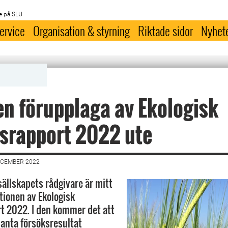
e på SLU
ervice
Organisation & styrning
Riktade sidor
Nyhet
en förupplaga av Ekologisk
srapport 2022 ute
ECEMBER 2022
ällskapets rådgivare är mitt
tionen av Ekologisk
t 2022. I den kommer det att
santa försöksresultat