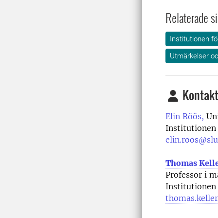
Relaterade si
Institutionen f
Utmärkelser oc
Kontakt
Elin Röös,
Uni
Institutionen
elin.roos@slu
Thomas Kell
Professor i 
Institutionen
thomas.kelle