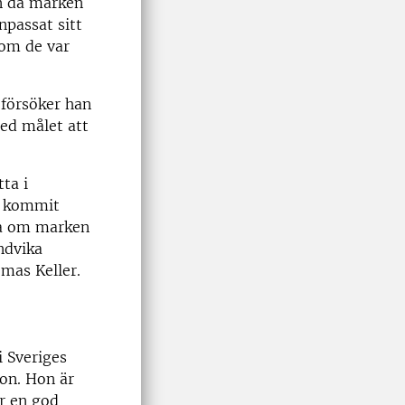
en då marken
npassat sitt
som de var
 försöker han
med målet att
tta i
ha kommit
na om marken
ndvika
omas Keller.
i Sveriges
on. Hon är
ar en god