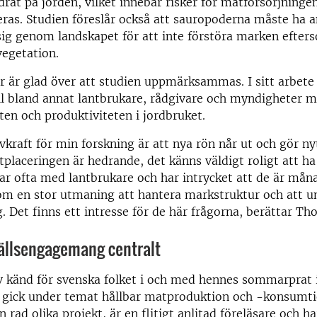
rat på jorden, vilket innebär risker för matförsörjning
as. Studien föreslår också att sauropoderna måste ha a
 sig genom landskapet för att inte förstöra marken efter
egetation.
 är glad över att studien uppmärksammas. I sitt arbete
till bland annat lantbrukare, rådgivare och myndigheter 
ten och produktiviteten i jordbruket.
ivkraft för min forskning är att nya rön når ut och gör ny
stplaceringen är hedrande, det känns väldigt roligt att 
ar ofta med lantbrukare och har intrycket att de är må
om en stor utmaning att hantera markstruktur och att u
 Det finns ett intresse för de här frågorna, berättar Th
ällsengagemang centralt
v känd för svenska folket i och med hennes sommarprat 
 gick under temat hållbar matproduktion och -konsumti
n rad olika projekt, är en flitigt anlitad föreläsare och h