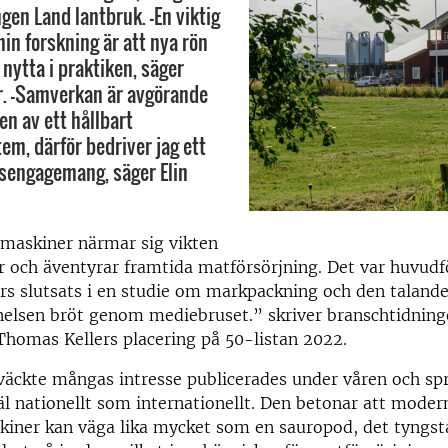
gen Land lantbruk. -En viktig
min forskning är att nya rön
 nytta i praktiken, säger
r. -Samverkan är avgörande
en av ett hållbart
em, därför bedriver jag ett
sengagemang, säger Elin
 maskiner närmar sig vikten
r och äventyrar framtida matförsörjning. Det var huvudf
rs slutsats i en studie om markpackning och den taland
knelsen bröt genom mediebruset.” skriver branschtidnin
homas Kellers placering på 50-listan 2022.
väckte mångas intresse publicerades under våren och sp
äl nationellt som internationellt. Den betonar att moder
kiner kan väga lika mycket som en sauropod, det tyngst