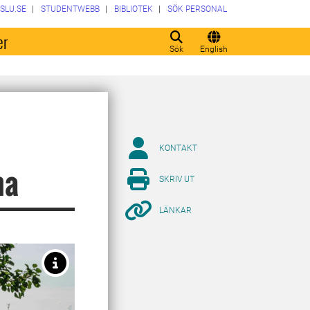
SLU.SE
STUDENTWEBB
BIBLIOTEK
SÖK PERSONAL
er
Sök
English
KONTAKT
na
SKRIV UT
LÄNKAR