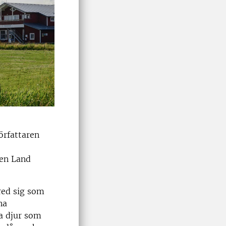
örfattaren
e
gen Land
red sig som
na
a djur som