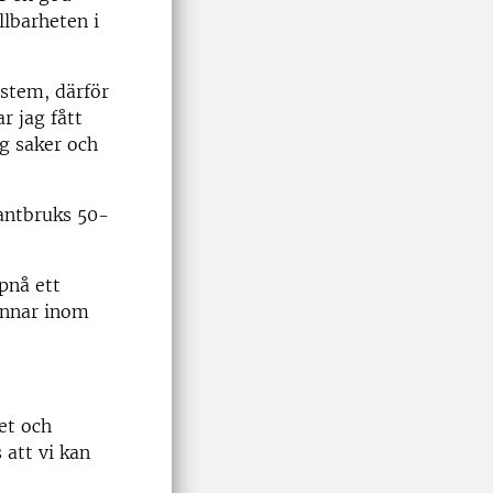
llbarheten i
ystem, därför
r jag fått
ig saker och
antbruks 50-
pnå ett
tannar inom
ket och
 att vi kan