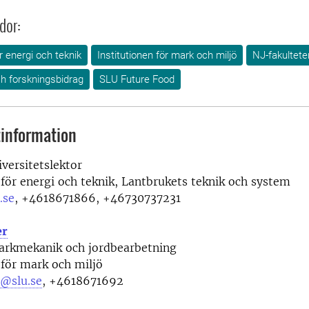
dor:
ör energi och teknik
Institutionen för mark och miljö
NJ-fakultete
h forskningsbidrag
SLU Future Food
information
versitetslektor
 för energi och teknik, Lantbrukets teknik och system
.se
,
+4618671866, +46730737231
er
markmekanik och jordbearbetning
 för mark och miljö
r@slu.se
,
+4618671692