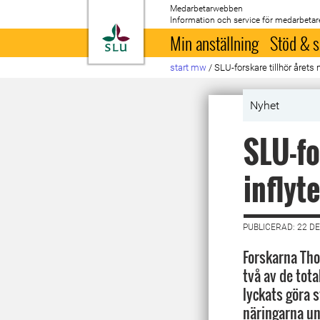
Medarbetarwebben
Information och service för medarbetar
Till startsida
Min anställning
Stöd & s
start mw
/
SLU-forskare tillhör årets 
Nyhet
SLU-fo
inflyt
PUBLICERAD: 22 D
Forskarna Tho
två av de tot
lyckats göra s
näringarna un