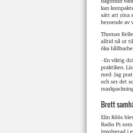
någonsin vand
kan kompakter
sätt att röra
beroende av v
Thomas Keller
alltid nå ut 
öka hållbarhe
-En viktig dr
praktiken. Li
med. Jag prat
och ser det s
markpackning.
Brett samh
Elin Röös ble
Radio P1 som
involverad i e