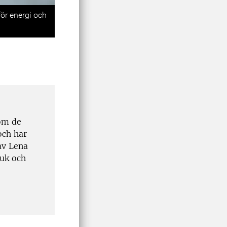
Next
för energi och
nom de
och har
av Lena
uk och