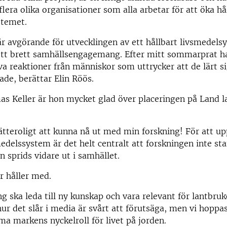
lera olika organisationer som alla arbetar för att öka hå
stemet.
 avgörande för utvecklingen av ett hållbart livsmedels
ett brett samhällsengagemang. Efter mitt sommarprat ha
a reaktioner från människor som uttrycker att de lärt s
rade, berättar Elin Röös.
s Keller är hon mycket glad över placeringen på Land l
ätteroligt att kunna nå ut med min forskning! För att up
medelssystem är det helt centralt att forskningen inte s
 sprids vidare ut i samhället.
r håller med.
ng ska leda till ny kunskap och vara relevant för lantbru
ur det slår i media är svårt att förutsäga, men vi hoppas
 markens nyckelroll för livet på jorden.