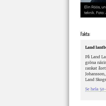
Previou
Elin Röös, un
teknik. Foto:
Fakta:
Land lantb
På Land La
gröna näri
rankat åre
Johansson,
Land Skogs
Se hela 50-