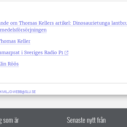
nde om Thomas Kellers artikel: Dinosaurietunga lantbr
smedelsförsörjningen
homas Keller
marprat i Sveriges Radio P1
lin Röös
KMILJO-WEBB@SLU.SE
ig som är
Senaste nytt från