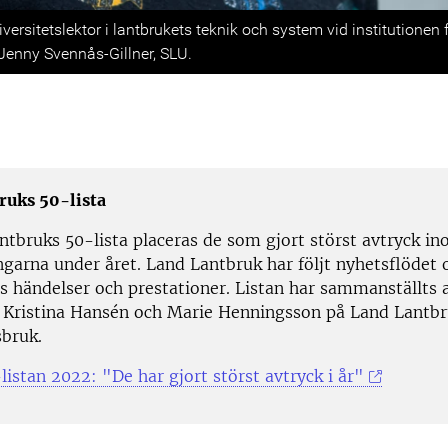
s
iversitetslektor i lantbrukets teknik och system vid institutionen 
 Jenny Svennås-Gillner, SLU.
ruks 50-lista
ntbruks 50-lista placeras de som gjort störst avtryck i
ngarna under året. Land Lantbruk har följt nyhetsflödet 
ts händelser och prestationer. Listan har sammanställts 
 Kristina Hansén och Marie Henningsson på Land Lantbr
bruk.
listan 2022: "De har gjort störst avtryck i år"