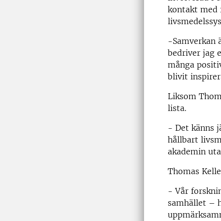
kontakt med f
livsmedelssy
-Samverkan är
bedriver jag 
många positiv
blivit inspire
Liksom Thoma
lista.
- Det känns j
hållbart livs
akademin utan
Thomas Kelle
- Vår forskni
samhället – h
uppmärksamma