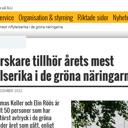
e på SLU
ervice
Organisation & styrning
Riktade sidor
Nyhet
mest inflytelserika i de gröna näringarna
rskare tillhör årets mest
elserika i de gröna näringar
ECEMBER 2022
mas Keller och Elin Röös är
alt 50 personer som har
törst avtryck i de gröna
der året som gått, enligt