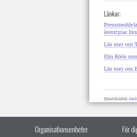
Länkar:
Pressmeddela
äventyrar liv
Läs mer om T
Elin Röös som
Läs mer om E
SIDANSVARIG:
MAR
Organisationsenheter
För d