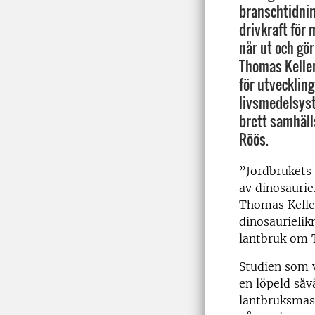
branschtidnin
drivkraft för 
når ut och gör
Thomas Kelle
för utveckling
livsmedelsyst
brett samhäll
Röös.
”Jordbrukets
av dinosaurie
Thomas Kelle
dinosaurieli
lantbruk om T
Studien som 
en löpeld såv
lantbruksmas