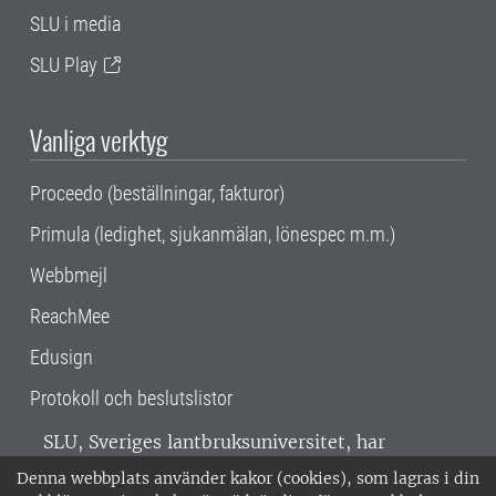
SLU i media
SLU Play
Vanliga verktyg
Proceedo (beställningar, fakturor)
Primula (ledighet, sjukanmälan, lönespec m.m.)
Webbmejl
ReachMee
Edusign
Protokoll och beslutslistor
SLU, Sveriges lantbruksuniversitet, har
verksamhet över hela Sverige. Huvudorter är
Denna webbplats använder kakor (cookies), som lagras i din
Alnarp, Uppsala och Umeå.
SLU är