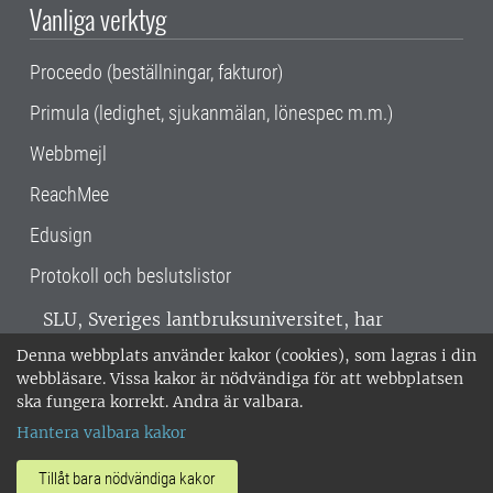
Vanliga verktyg
Proceedo (beställningar, fakturor)
Primula (ledighet, sjukanmälan, lönespec m.m.)
Webbmejl
ReachMee
Edusign
Protokoll och beslutslistor
SLU, Sveriges lantbruksuniversitet, har
verksamhet över hela Sverige. Huvudorter är
Denna webbplats använder kakor (cookies), som lagras i din
Alnarp, Uppsala och Umeå.
SLU är
webbläsare. Vissa kakor är nödvändiga för att webbplatsen
miljöcertifierat enligt ISO 14001. •
Telefon:
ska fungera korrekt. Andra är valbara.
018-67 10 00 • Org nr: 202100-2817 •
Om
Hantera valbara kakor
medarbetarwebben
•
SLU:s fakturaadress
•
Om SLU:s webbplatser
•
Vid KRIS
Tillåt bara nödvändiga kakor