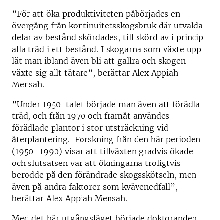
”För att öka produktiviteten påbörjades en
övergång från kontinuitetsskogsbruk där utvalda
delar av bestånd skördades, till skörd av i princip
alla träd i ett bestånd. I skogarna som växte upp
lät man ibland även bli att gallra och skogen
växte sig allt tätare”, berättar Alex Appiah
Mensah.
”Under 1950-talet började man även att förädla
träd, och från 1970 och framåt användes
förädlade plantor i stor utsträckning vid
återplantering. Forskning från den här perioden
(1950–1990) visar att tillväxten gradvis ökade
och slutsatsen var att ökningarna troligtvis
berodde på den förändrade skogsskötseln, men
även på andra faktorer som kvävenedfall”,
berättar Alex Appiah Mensah.
Med det här utgångsläget började doktoranden