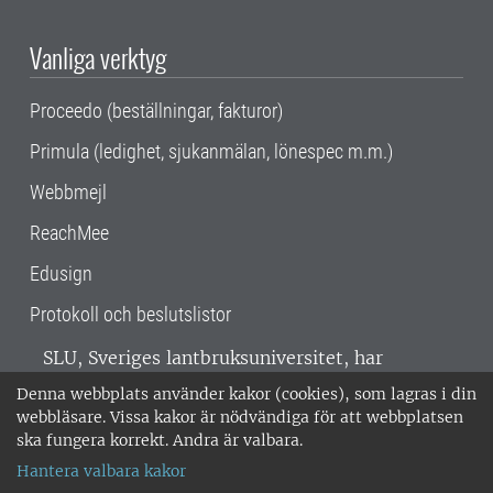
Vanliga verktyg
Proceedo (beställningar, fakturor)
Primula (ledighet, sjukanmälan, lönespec m.m.)
Webbmejl
ReachMee
Edusign
Protokoll och beslutslistor
SLU, Sveriges lantbruksuniversitet, har
verksamhet över hela Sverige. Huvudorter är
Denna webbplats använder kakor (cookies), som lagras i din
Alnarp, Uppsala och Umeå.
SLU är
webbläsare. Vissa kakor är nödvändiga för att webbplatsen
miljöcertifierat enligt ISO 14001. •
Telefon:
ska fungera korrekt. Andra är valbara.
018-67 10 00 • Org nr: 202100-2817 •
Om
Hantera valbara kakor
medarbetarwebben
•
SLU:s fakturaadress
•