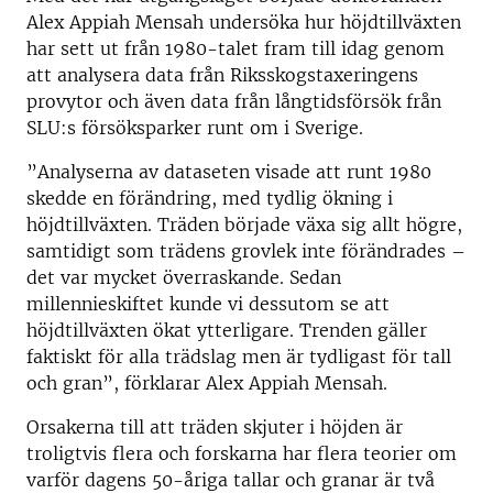
Alex Appiah Mensah undersöka hur höjdtillväxten
har sett ut från 1980-talet fram till idag genom
att analysera data från Riksskogstaxeringens
provytor och även data från långtidsförsök från
SLU:s försöksparker runt om i Sverige.
”Analyserna av dataseten visade att runt 1980
skedde en förändring, med tydlig ökning i
höjdtillväxten. Träden började växa sig allt högre,
samtidigt som trädens grovlek inte förändrades –
det var mycket överraskande. Sedan
millennieskiftet kunde vi dessutom se att
höjdtillväxten ökat ytterligare. Trenden gäller
faktiskt för alla trädslag men är tydligast för tall
och gran”, förklarar Alex Appiah Mensah.
Orsakerna till att träden skjuter i höjden är
troligtvis flera och forskarna har flera teorier om
varför dagens 50-åriga tallar och granar är två