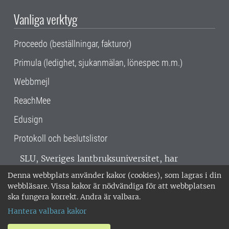
Vanliga verktyg
Proceedo (beställningar, fakturor)
Primula (ledighet, sjukanmälan, lönespec m.m.)
Webbmejl
ReachMee
Edusign
Protokoll och beslutslistor
SLU, Sveriges lantbruksuniversitet, har
verksamhet över hela Sverige. Huvudorter är
Denna webbplats använder kakor (cookies), som lagras i din
Alnarp, Uppsala och Umeå.
SLU är
webbläsare. Vissa kakor är nödvändiga för att webbplatsen
miljöcertifierat enligt ISO 14001. •
Telefon:
ska fungera korrekt. Andra är valbara.
018-67 10 00 • Org nr: 202100-2817 •
Om
Hantera valbara kakor
medarbetarwebben
•
SLU:s fakturaadress
•