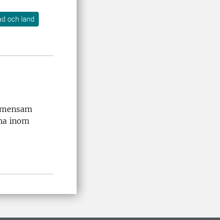
tad och land
gemensam
rna inom