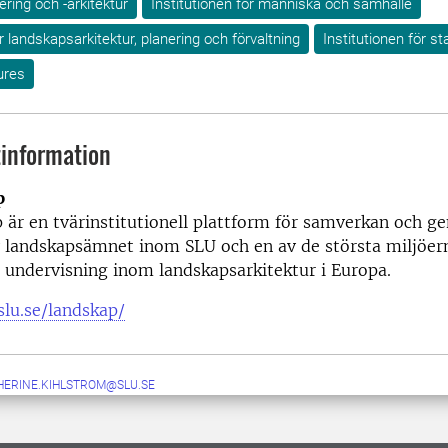
ring och -arkitektur
Institutionen för människa och samhälle
ör landskapsarkitektur, planering och förvaltning
Institutionen för s
ures
information
p
 är en tvärinstitutionell plattform för samverkan och 
av landskapsämnet inom SLU och en av de största miljöe
 undervisning inom landskapsarkitektur i Europa.
slu.se/landskap/
HERINE.KIHLSTROM@SLU.SE