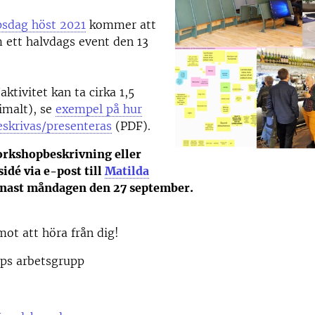
sdag höst 2021
kommer att
 ett halvdags event den 13
ktivitet kan ta cirka 1,5
malt), se
exempel på hur
eskrivas/presenteras
(PDF).
orkshopbeskrivning eller
idé via e-post till
Matilda
enast måndagen den 27 september.
mot att höra från dig!
ps arbetsgrupp