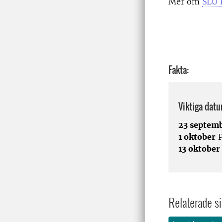
Mer om
SLU 
Fakta:
Viktiga dat
23 septem
1 oktober
P
13 oktober
Relaterade si