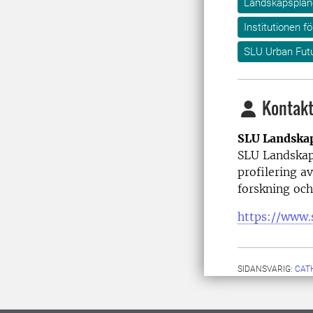
Landskapsplane
Institutionen f
SLU Urban Fut
Kontakt
SLU Landska
SLU Landskap
profilering 
forskning och
https://www.
SIDANSVARIG:
CAT