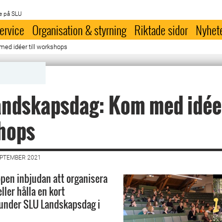
e på SLU
ervice
Organisation & styrning
Riktade sidor
Nyhet
ed idéer till workshops
ndskapsdag: Kom med idéer 
hops
EPTEMBER 2021
ppen inbjudan att organisera
ler hålla en kort
 under SLU Landskapsdag i