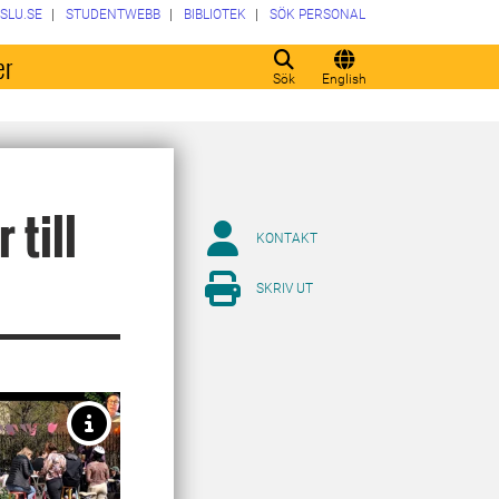
SLU.SE
STUDENTWEBB
BIBLIOTEK
SÖK PERSONAL
er
Sök
English
till
KONTAKT
SKRIV UT