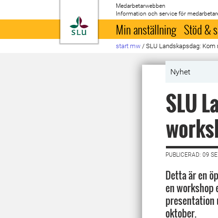
Medarbetarwebben
Information och service för medarbetar
Till startsida
Min anställning
Stöd & s
start mw
/
SLU Landskapsdag: Kom m
Nyhet
SLU La
works
PUBLICERAD: 09 S
Detta är en ö
en workshop el
presentation
oktober.