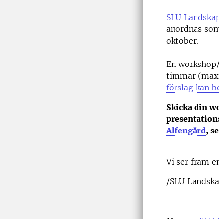
SLU Landskap
anordnas som
oktober.
En workshop/a
timmar (maxi
förslag kan b
Skicka din w
presentations
Alfengård
, s
Vi ser fram e
/SLU Landska