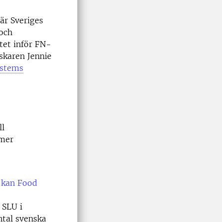
är Sveriges
och
et inför FN-
skaren Jennie
ystems
ll
 mer
 kan Food
 SLU i
ntal svenska