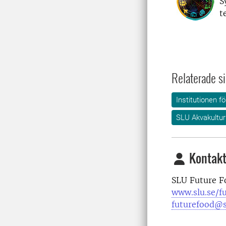
S
t
Relaterade si
Institutionen f
SLU Akvakultur
Kontakt
SLU Future F
www.slu.se/f
futurefood@s