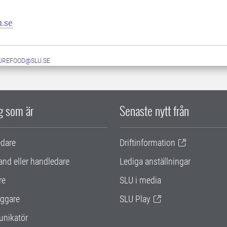
u.se
UREFOOD@SLU.SE
ig som är
Senaste nytt från
edare
Driftinformation
and eller handledare
Lediga anställningar
re
SLU i media
ggare
SLU Play
nikatör