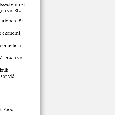
lssystem i ett
gon vid SLU:
tutionen för
ör ekonomi;
 biomedicin
påverkan vid
eknik
ssor vid
t Food