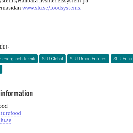
ystems/Hållbara livsmedelssystem på
emasidan
www.slu.se/foodsystems.
dor:
ör energi och teknik
SLU Global
SLU Urban Futures
SLU Futur
information
ood
uturefood
lu.se