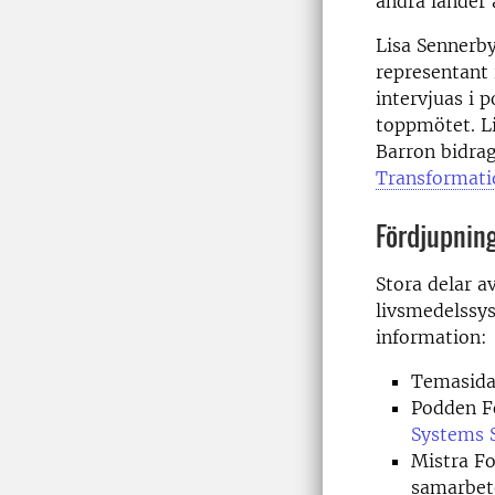
andra länder 
Lisa Sennerby
representant
intervjuas i
toppmötet. L
Barron bidrag
Transformati
Fördjupnin
Stora delar av
livsmedelssys
information:
Temasida
Podden F
Systems 
Mistra F
samarbete