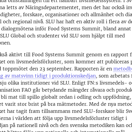
nda omställningen till ett hållbart livsmedelssystem. I Sv
na letts av Näringsdepartementet, men det har också in
digheter, forskare, organisationer och allmänhet och d
 och regional nivå. SLU har haft en aktiv roll i flera av d
a dialogmötena inför Food Systems Summit, bland annat
SLU Global och studenter vid SLU som hjälpt till med
onen.
kså aktivt till Food Systems Summit genom en rapport 
et om livsmedelsförluster, som kommer att publiceras p
toppmötet den 23 september. Rapporten är en
metodbe
ng av matsvinn tidigt i produktionskedjan
, som arbetats 
 sju olika institutioner vid SLU. Enligt FN:s livsmedels- 
anisation FAO går betydande mängder råvara och produ
 bli mat till spillo globalt redan i odling och uppfödning
det varit stor brist på bra mätmetoder. Med de nya met
et har tagit fram tillsammans med SLU-forskare blir Sve
erna i världen att följa upp livsmedelsförluster tidigt i
jan på nationell nivå och den svenska metodiken kan oc