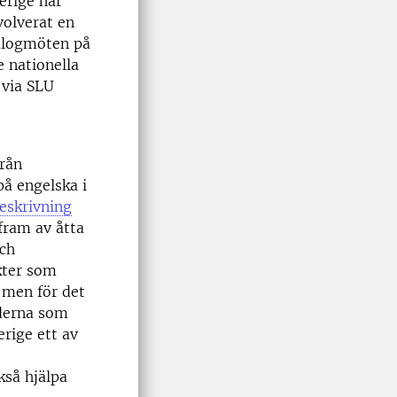
erige har
volverat en
ialogmöten på
e nationella
 via SLU
från
å engelska i
skrivning
fram av åtta
och
kter som
, men för det
oderna som
rige ett av
kså hjälpa