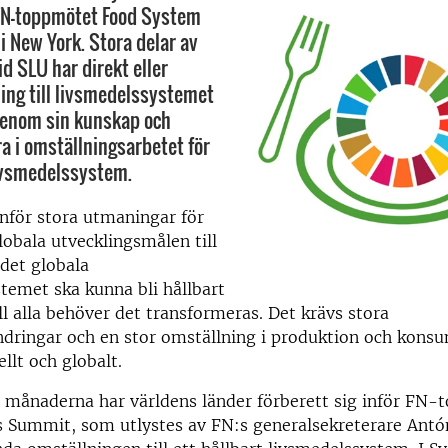
 FN-toppmötet Food System
i New York. Stora delar av
d SLU har direkt eller
ling till livsmedelssystemet
genom sin kunskap och
ra i omställningsarbetet för
livsmedelssystem.
inför stora utmaningar för
globala utvecklingsmålen till
 det globala
temet ska kunna bli hållbart
ll alla behöver det transformeras. Det krävs stora
ndringar och en stor omställning i produktion och kons
ellt och globalt.
8 månaderna har världens länder förberett sig inför FN
 Summit, som utlystes av FN:s generalsekreterare Antó