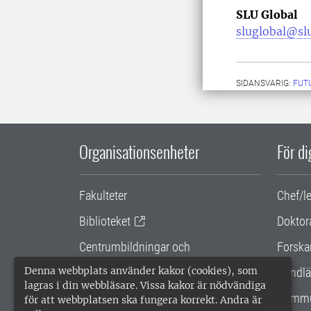
SLU Global
sluglobal@sl
SIDANSVARIG:
FUT
Organisationsenheter
För d
Fakulteter
Chef/l
Biblioteket
Doktor
Centrumbildningar och
Forska
samarbetsprojekt
Denna webbplats använder kakor (cookies), som
Handlä
lagras i din webbläsare. Vissa kakor är nödvändiga
Gemensamma verksamhetsstödet
Kommu
för att webbplatsen ska fungera korrekt. Andra är