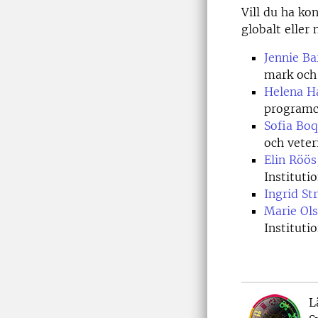
Vill du ha ko
globalt eller
Jennie Ba
mark och
Helena H
programc
Sofia Boq
och veter
Elin Röös
Instituti
Ingrid Str
Marie Ol
Instituti
L