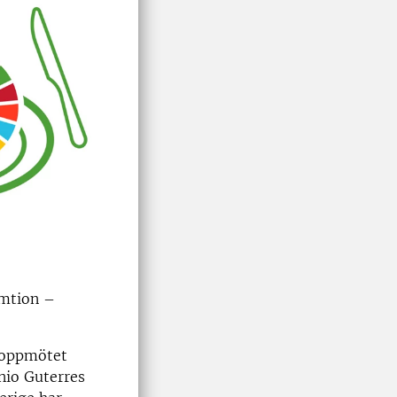
umtion –
-toppmötet
nio Guterres