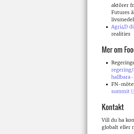
aktörer f
Futures ä
livsmede
Agri4D di
realities
Mer om Foo
Regering
regering
hallbara
FN-möte
summit
Kontakt
Vill du ha ko
globalt eller