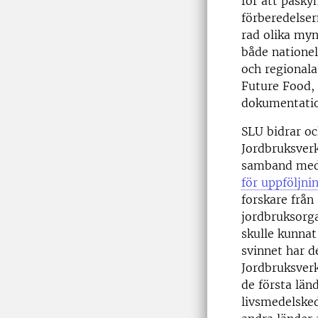
för att påsky
förberedelser
rad olika myn
både nationell
och regional
Future Food, 
dokumentati
SLU bidrar oc
Jordbruksverk
samband med 
för uppföljni
forskare från
jordbruksorg
skulle kunnat
svinnet har 
Jordbruksverk
de första länd
livsmedelsked