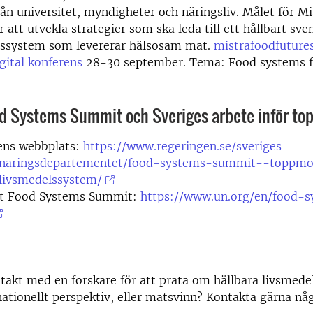
rån universitet, myndigheter och näringsliv. Målet för M
r att utvekla strategier som ska leda till ett hållbart sve
lssystem som levererar hälsosam mat.
mistrafoodfutures
gital konferens
28-30 september. Tema: Food systems 
d Systems Summit och Sveriges arbete inför to
ens webbplats:
https://www.regeringen.se/sveriges-
/naringsdepartementet/food-systems-summit--toppmo
-livsmedelssystem/
t Food Systems Summit:
https://www.un.org/en/food-
ntakt med en forskare för att prata om hållbara livsmede
 nationellt perspektiv, eller matsvinn? Kontakta gärna nå