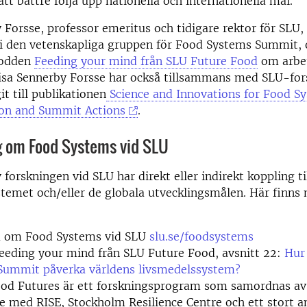
att bättre följa upp nationella och internationella mål.
 Forsse, professor emeritus och tidigare rektor för SLU, 
 i den vetenskapliga gruppen för Food Systems Summit, 
 podden
Feeding your mind från SLU Future Food
om arbet
isa Sennerby Forsse har också tillsammans med SLU-for
it till publikationen
Science and Innovations for Food S
on and Summit Actions
.
g om Food Systems vid SLU
 forskningen vid SLU har direkt eller indirekt koppling ti
temet och/eller de globala utvecklingsmålen. Här finns
 om Food Systems vid SLU
slu.se/foodsystems
eeding your mind från SLU Future Food, avsnitt 22:
Hur
Summit påverka världens livsmedelssystem?
ood Futures är ett forskningsprogram som samordnas av
 med RISE, Stockholm Resilience Centre och ett stort a