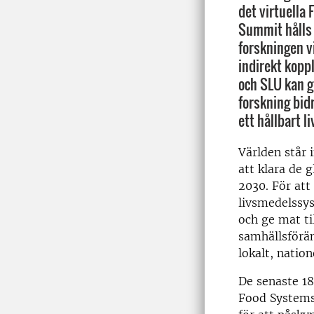
det virtuella
Summit hålls 
forskningen vi
indirekt kopp
och SLU kan 
forskning bid
ett hållbart 
Världen står 
att klara de 
2030. För att
livsmedelssys
och ge mat ti
samhällsförä
lokalt, nation
De senaste 1
Food Systems