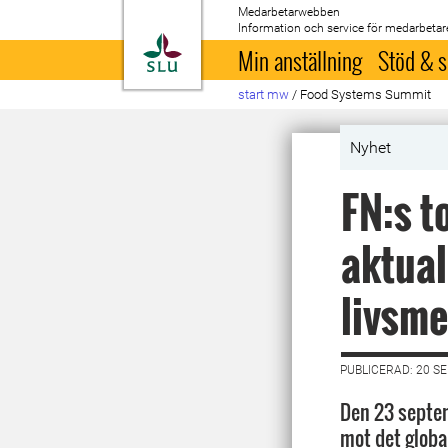
Medarbetarwebben
Information och service för medarbetar
Till startsida
Min anställning
Stöd & s
start mw
/
Food Systems Summit
Nyhet
FN:s 
aktual
livsm
PUBLICERAD: 20 S
Den 23 septem
mot det globa