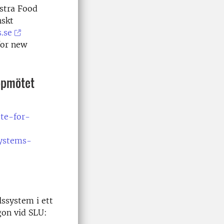
istra Food
nskt
.se
for new
ppmötet
te-for-
systems-
lssystem i ett
gon vid SLU: