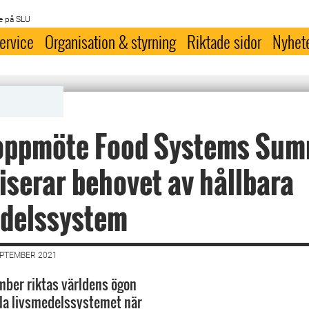
e på SLU
ervice
Organisation & styrning
Riktade sidor
Nyhet
toppmöte Food Systems Sum
iserar behovet av hållbara
edelssystem
EPTEMBER 2021
ber riktas världens ögon
la livsmedelssystemet när