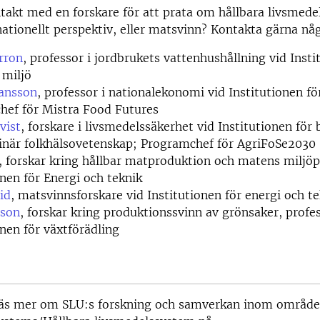
ntakt med en forskare för att prata om hållbara livsmede
 nationellt perspektiv, eller matsvinn? Kontakta gärna nå
rron
, professor i jordbrukets vattenhushållning vid Insti
 miljö
ansson
, professor i nationalekonomi vid Institutionen f
hef för Mistra Food Futures
vist
, forskare i livsmedelssäkerhet vid Institutionen för
inär folkhälsovetenskap; Programchef för AgriFoSe2030
, forskar kring hållbar matproduktion och matens miljö
onen för Energi och teknik
id
, matsvinnsforskare vid Institutionen för energi och t
sson
, forskar kring produktionssvinn av grönsaker, profe
onen för växtförädling
äs mer om SLU:s forskning och samverkan inom område