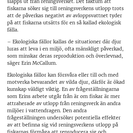
släpps ut från reningsverket. Det faktum att
fiskarna söker sig till reningsverkens utlopp trots
att de påverkas negativt av avloppsvattnet tyder
på att fiskarna utsätts för en så kallad ekologisk
fälla.
– Ekologiska fällor kallas de situationer där djur
luras att leva i en miljö, ofta mänskligt påverkad,
som minskar deras reproduktion och överlevnad,
säger Erin McCallum.
Ekologiska fällor kan försvåra eller till och med
motverka bevarandet av vilda djur, därför är ökad
kunskap väldigt viktig. En av frågeställningarna
som Erins arbete utgår från är om fiskar är mer
attraherade av utlopp från reningsverk än andra
miljöer i vattendragen. Den andra
frågeställningen undersöker potentiella effekter
av att befinna sig vid reningsverkens utlopp på
fiskarnas förmåga att reproducera sig och