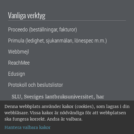
Vanliga verktyg
Proceedo (beställningar, fakturor)
Primula (ledighet, sjukanmälan, lönespec m.m.)
Webbmejl
ReachMee
Edusign
Protokoll och beslutslistor
SLU, Sveriges lantbruksuniversitet, har
verksamhet över hela Sverige. Huvudorter är
Denna webbplats använder kakor (cookies), som lagras i din
Alnarp, Uppsala och Umeå.
SLU är
webbläsare. Vissa kakor är nödvändiga för att webbplatsen
miljöcertifierat enligt ISO 14001. •
Telefon:
ska fungera korrekt. Andra är valbara.
018-67 10 00 • Org nr: 202100-2817 •
Om
Hantera valbara kakor
medarbetarwebben
•
SLU:s fakturaadress
•