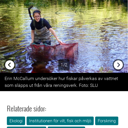
1/2
Previous
Next
Erin McCallum undersöker hur fiskar påverkas av vattnet
som släpps ut från våra reningsverk. Foto: SLU
Relaterade sidor:
Ekologi
Institutionen för vilt, fisk och miljö
Forskning