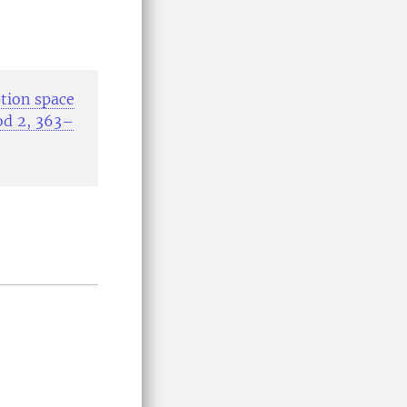
option space
ood 2, 363–