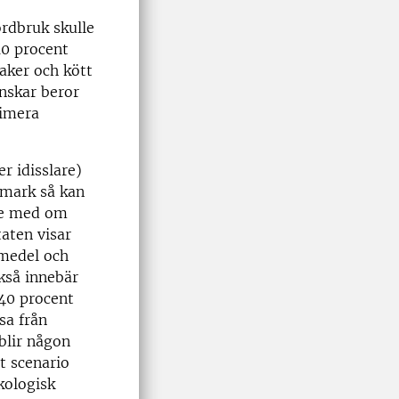
ordbruk skulle
10 procent
aker och kött
nskar beror
timera
r idisslare)
smark så kan
lse med om
taten visar
smedel och
kså innebär
40 procent
sa från
 blir någon
t scenario
kologisk