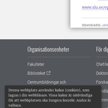
www.slu.se/e
SIDANSVARIG:
JAN
Organisationsenheter
För d
Fakulteter
Chef/l
Biblioteket
Doktor
Centrumbildningar och
Forska
samarbetsprojekt
Denna webbplats använder kakor (cookies), som
Handlä
lagras i din webbläsare. Vissa kakor är nödvändiga
Gemensamma verksamhetsstödet
Kommu
för att webbplatsen ska fungera korrekt. Andra är
valbara.
SLU Holding