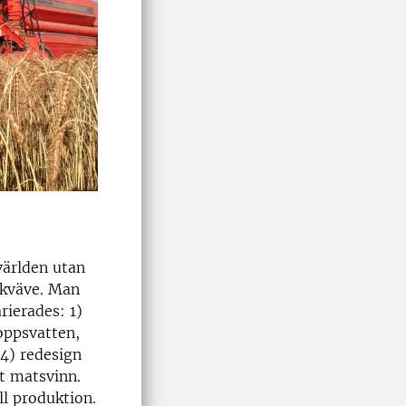
världen utan
 kväve. Man
ierades: 1)
oppsvatten,
 4) redesign
t matsvinn.
l produktion.