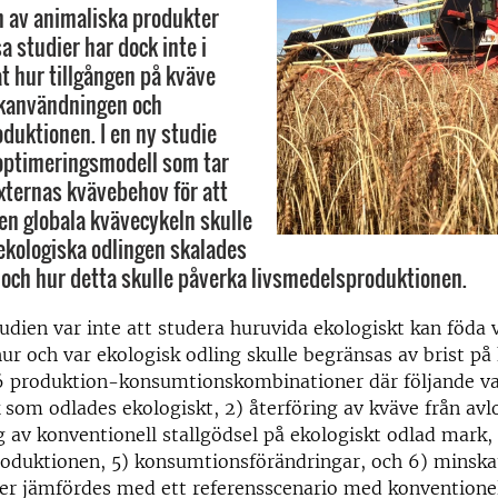
 av animaliska produkter
a studier har dock inte i
at hur tillgången på kväve
kanvändningen och
duktionen. I en ny studie
optimeringsmodell som tar
äxternas kvävebehov för att
en globala kvävecykeln skulle
ekologiska odlingen skalades
 och hur detta skulle påverka livsmedelsproduktionen.
udien var inte att studera huruvida ekologiskt kan föda 
ur och var ekologisk odling skulle begränsas av brist på
6 produktion-konsumtionskombinationer där följande var
som odlades ekologiskt, 2) återföring av kväve från avl
 av konventionell stallgödsel på ekologiskt odlad mark,
roduktionen, 5) konsumtionsförändringar, och 6) minska
er jämfördes med ett referensscenario med konventionel