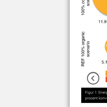
Previou
Figur 1: Ener
procent konv