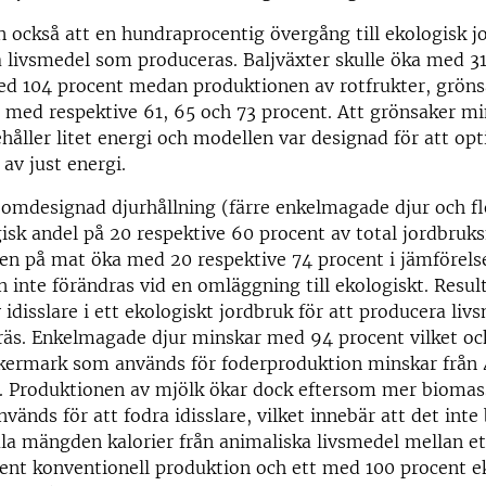
 också att en hundraprocentig övergång till ekologisk j
a livsmedel som produceras. Baljväxter skulle öka med 3
ed 104 procent medan produktionen av rotfrukter, gröns
 med respektive 61, 65 och 73 procent. Att grönsaker mi
ehåller litet energi och modellen var designad för att op
av just energi.
d omdesignad djurhållning (färre enkelmagade djur och fle
isk andel på 20 respektive 60 procent av total jordbruk
eten på mat öka med 20 respektive 74 procent i jämföre
n inte förändras vid en omläggning till ekologiskt. Resul
 idisslare i ett ekologiskt jordbruk för att producera liv
räs. Enkelmagade djur minskar med 94 procent vilket oc
åkermark som används för foderproduktion minskar från 
nt. Produktionen av mjölk ökar dock eftersom mer biomas
vänds för att fodra idisslare, vilket innebär att det inte
tala mängden kalorier från animaliska livsmedel mellan et
ent konventionell produktion och ett med 100 procent e