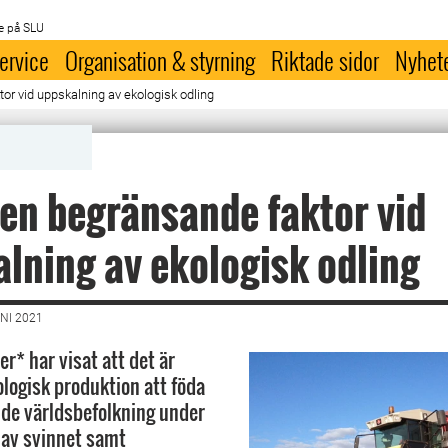
e på SLU
ervice
Organisation & styrning
Riktade sidor
Nyhet
or vid uppskalning av ekologisk odling
en begränsande faktor vid
lning av ekologisk odling
NI 2021
er* har visat att det är
ologisk produktion att föda
de världsbefolkning under
 av svinnet samt