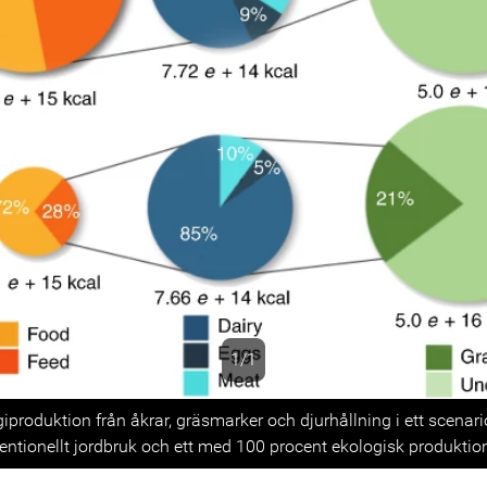
1/1
s
giproduktion från åkrar, gräsmarker och djurhållning i ett scena
entionellt jordbruk och ett med 100 procent ekologisk produktio