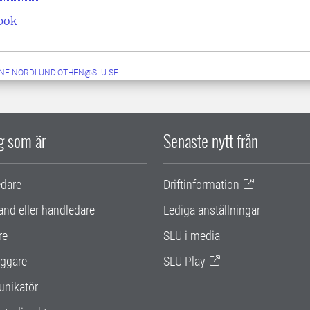
pok
NE.NORDLUND.OTHEN@SLU.SE
ig som är
Senaste nytt från
edare
Driftinformation
and eller handledare
Lediga anställningar
re
SLU i media
ggare
SLU Play
nikatör