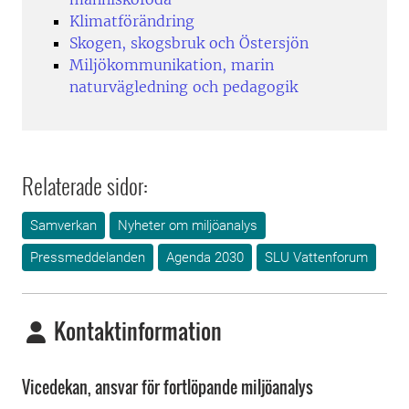
Klimatförändring
Skogen, skogsbruk och Östersjön
Miljökommunikation, marin
naturvägledning och pedagogik
Relaterade sidor:
Samverkan
Nyheter om miljöanalys
Pressmeddelanden
Agenda 2030
SLU Vattenforum
Kontaktinformation
Vicedekan, ansvar för fortlöpande miljöanalys