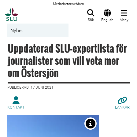
Medarbetarwebben
Till startsida
Sök
English
Meny
Nyhet
Uppdaterad SLU-expertlista för
journalister som vill veta mer
om Östersjön
PUBLICERAD: 17 JUNI 2021
KONTAKT
LÄNKAR