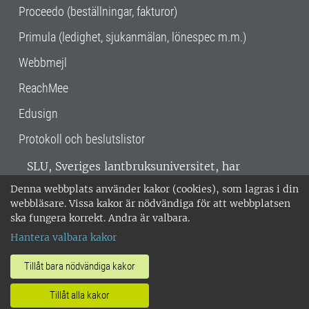
Proceedo (beställningar, fakturor)
Primula (ledighet, sjukanmälan, lönespec m.m.)
Webbmejl
ReachMee
Edusign
Protokoll och beslutslistor
SLU, Sveriges lantbruksuniversitet, har
verksamhet över hela Sverige. Huvudorter är
Denna webbplats använder kakor (cookies), som lagras i din
Alnarp, Uppsala och Umeå.
SLU är
webbläsare. Vissa kakor är nödvändiga för att webbplatsen
miljöcertifierat enligt ISO 14001. •
Telefon:
ska fungera korrekt. Andra är valbara.
018-67 10 00 • Org nr: 202100-2817 •
Om
Hantera valbara kakor
medarbetarwebben
•
SLU:s fakturaadress
•
Om SLU:s webbplatser
•
Vid KRIS
Tillåt bara nödvändiga kakor
•
Hantera kakor
•
Behandling av
Tillåt alla kakor
personuppgifter