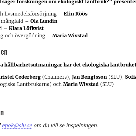
d säger forskningen om ekologiskt lantbruk?” presente
h livsmedelsförsörjning –
Elin Röös
k mångfald –
Ola Lundin
dd –
Klara Löfkvist
ng och övergödning –
Maria Wivstad
men
da hållbarhetsutmaningar har det ekologiska lantbruke
ristel Cederberg
(Chalmers),
Jan Bengtsson
(SLU),
Sofi
ogiska Lantbrukarna) och
Maria Wivstad
(SLU)
en
l
epok@slu.se
om du vill se inspelningen.