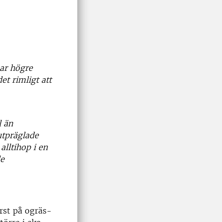
har högre
et rimligt att
l än
utpräglade
alltihop i en
de
rst på ogräs-