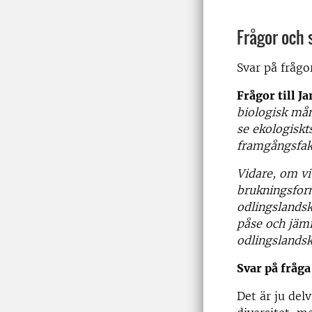
Frågor och 
Svar på frågo
Frågor till J
biologisk mång
se ekologisk
framgångsfak
Vidare, om vi 
brukningsfor
odlingslandska
påse och jämf
odlingslandsk
Svar på fråga
Det är ju del