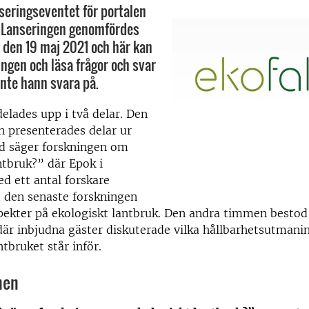
seringseventet för portalen
. Lanseringen genomfördes
e den 19 maj 2021 och här kan
ingen och läsa frågor och svar
nte hann svara på.
elades upp i två delar. Den
 presenterades delar ur
ad säger forskningen om
ntbruk?” där Epok i
d ett antal forskare
 den senaste forskningen
ekter på ekologiskt lantbruk. Den andra timmen bestod 
är inbjudna gäster diskuterade vilka hållbarhetsutmani
ntbruket står inför.
men