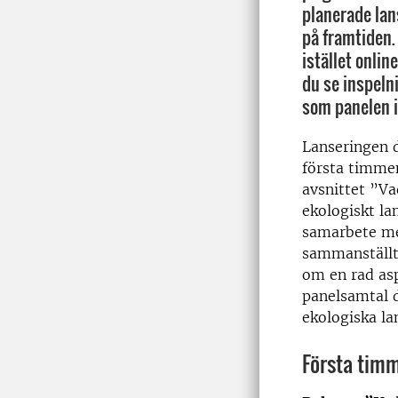
planerade lan
på framtiden
istället onlin
du se inspeln
som panelen i
Lanseringen d
första timmen
avsnittet ”V
ekologiskt la
samarbete me
sammanställt
om en rad asp
panelsamtal d
ekologiska la
Första tim