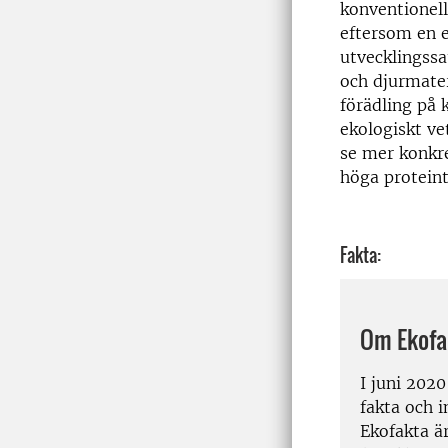
konventionell
eftersom en e
utvecklingssa
och djurmater
förädling på 
ekologiskt vet
se mer konkr
höga proteint
Fakta:
Om Ekofa
I juni 202
fakta och 
Ekofakta ä