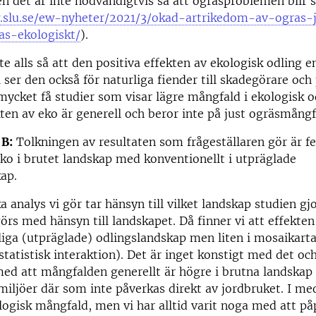
en det är inte nödvändigtvis så att ogräsproblemen blir s
.slu.se/ew-nyheter/2021/3/okad-artrikedom-av-ogras-
as-ekologiskt/​
).
te alls så att den positiva effekten av ekologisk odling e
 ser den också för naturliga fiender till skadegörare och 
mycket få studier som visar lägre mångfald i ekologisk o
kten av eko är generell och beror inte på just ogräsmångf
 B:
Tolkningen av resultaten som frågeställaren gör är fel
ko i brutet landskap med konventionellt i utpräglade
kap.
a analys vi gör tar hänsyn till vilket landskap studien gj
örs med hänsyn till landskapet. Då finner vi att effekten
aliga (utpräglade) odlingslandskap men liten i mosaikart
statistisk interaktion). Det är inget konstigt med det och
med att mångfalden generellt är högre i brutna landskap 
iljöer där som inte påverkas direkt av jordbruket. I med
ologisk mångfald, men vi har alltid varit noga med att på