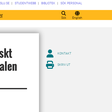
SLU.SE
STUDENTWEBB
BIBLIOTEK
SÖK PERSONAL
er
Sök
English
skt
KONTAKT
talen
SKRIV UT