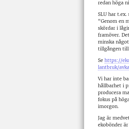
redan höga ni
SLU har t.ex. 
"Genom en mi
skördar i låg
framöver. Det
minska något.
tillgången ti
Se
https://e
lantbruk/avk
Vi har inte b
hållbarhet i 
producera mat
fokus på höga
imorgon.
Jag är medvet
ekobönder är