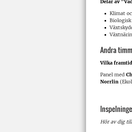
Delar av ”Va
Klimat oc
Biologis
Växtsky
Växtnäri
Andra tim
Vilka framti
Panel med
Ch
Norrlin
(Ekol
Inspelning
Hör av dig til