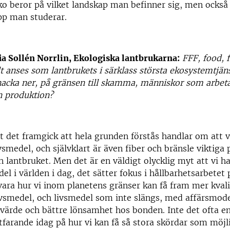
ko beror på vilket landskap man befinner sig, men också 
p man studerar.
fia Sollén Norrlin, Ekologiska lantbrukarna:
FFF, food, f
llt anses som lantbrukets i särklass största ekosystemtjäns
snacka ner, på gränsen till skamma, människor som arbeta
in produktion?
t det framgick att hela grunden förstås handlar om att vi
vsmedel, och självklart är även fiber och bränsle viktiga p
n lantbruket. Men det är en väldigt olycklig myt att vi ha
l i världen i dag, det sätter fokus i hållbarhetsarbetet p
ara hur vi inom planetens gränser kan få fram mer kvali
ivsmedel, och livsmedel som inte slängs, med affärsmod
värde och bättre lönsamhet hos bonden. Inte det ofta en
tfarande idag på hur vi kan få så stora skördar som möjli