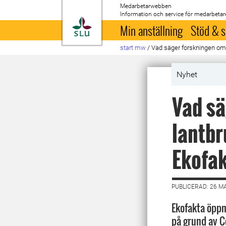
Medarbetarwebben
Information och service för medarbetar
Till startsida
Min anställning
Stöd & s
start mw
/
Vad säger forskningen om 
Nyhet
Vad sä
lantbr
Ekofak
PUBLICERAD: 26 M
Ekofakta öpp
på grund av C