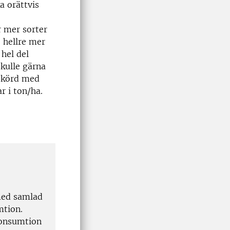
a orättvis
r mer sorter
. hellre mer
 hel del
skulle gärna
 skörd med
r i ton/ha.
med samlad
mtion.
konsumtion