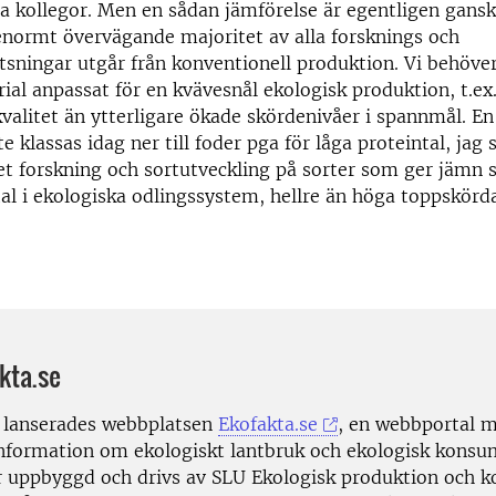
a kollegor. Men en sådan jämförelse är egentligen gansk
normt övervägande majoritet av alla forsknings och
tsningar utgår från konventionell produktion. Vi behöve
ial anpassat för en kvävesnål ekologisk produktion, t.ex
kvalitet än ytterligare ökade skördenivåer i spannmål. En
e klassas idag ner till foder pga för låga proteintal, jag 
et forskning och sortutveckling på sorter som ger jämn
al i ekologiska odlingssystem, hellre än höga toppskörda
kta.se
0 lanserades webbplatsen
Ekofakta.se
, en webbportal 
information om ekologiskt lantbruk och ekologisk konsu
r uppbyggd och drivs av SLU Ekologisk produktion och 