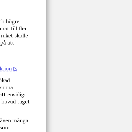
ch högre
at till fler
ruket skulle
på att
ktion
 ökad
 kunna
att ensidigt
r huvud taget
, även många
 som