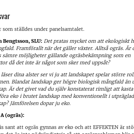
svar
r som ställdes under panelsamtalet.
an Bengtsson, SLU:
Det pratas mycket om att ekologiskt 
fald. Framförallt när det gäller växter. Alltså ogräs. Är d
ts sämre möjligheter gällande ogräsbekämpning som en
tor då det inte är något som sker med uppsåt?
läser dina alster ser vi ju att landskapet spelar större rol
men. Blandat landskap ger högre biologisk mångfald än 
p. Är det givet vad du själv konstaterat rimligt att kasta 
öra eko i brutet landskap med konventionellt i utprägla
ap? Jämförelsen dopar ju eko.
 A (ogräs):
vis sant att ogräs gynnas av eko och att EFFEKTEN är stö