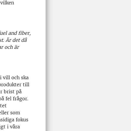
vilken
uel and fiber,
t. Är det då
r och är
 vill och ska
rodukter till
r brist på
å fel frågor.
tet
eller som
sidiga fokus
gt i våra