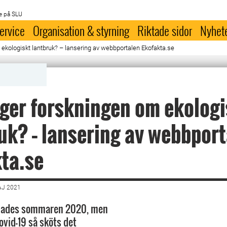
e på SLU
ervice
Organisation & styrning
Riktade sidor
Nyhet
ekologiskt lantbruk? – lansering av webbportalen Ekofakta.se
ger forskningen om ekologi
uk? – lansering av webbpor
ta.se
AJ 2021
nades sommaren 2020, men
ovid-19 så sköts det