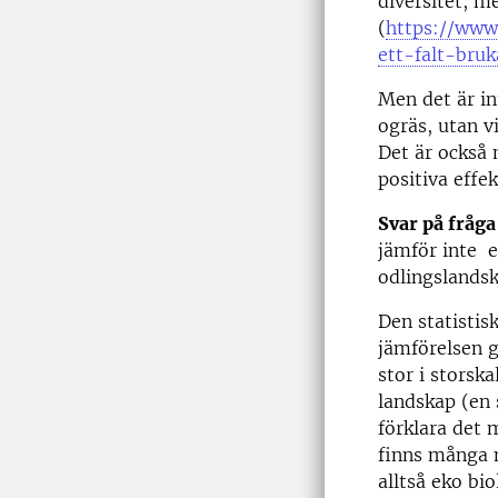
diversitet, m
(
https://www
ett-falt-bruk
Men det är in
ogräs, utan vi
Det är också 
positiva effe
Svar på fråga
jämför inte e
odlingslands
Den statistisk
jämförelsen g
stor i storsk
landskap (en 
förklara det 
finns många m
alltså eko bi