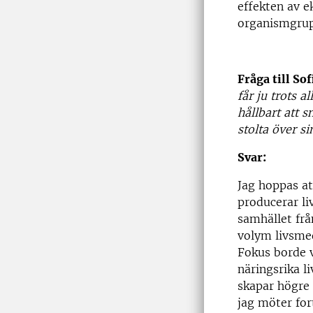
effekten av e
organismgrup
Fråga till So
får ju trots a
hållbart att 
stolta över s
Svar:
Jag hoppas at
producerar li
samhället frå
volym livsmede
Fokus borde v
näringsrika l
skapar högre 
jag möter for