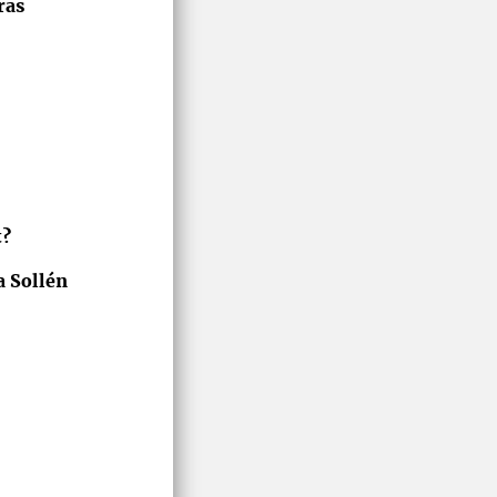
ras
t?
a Sollén