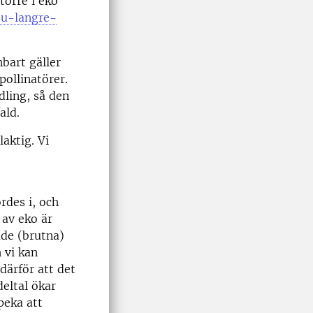
törre i eko
ju-langre-
nbart gäller
pollinatörer.
dling, så den
ald.
aktig. Vi
ordes i, och
 av eko är
ade (brutna)
 vi kan
därför att det
eltal ökar
peka att