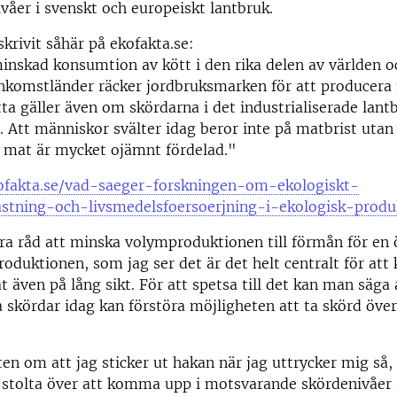
våer i svenskt och europeiskt lantbruk.
skrivit såhär på ekofakta.se:
nskad konsumtion av kött i den rika delen av världen o
inkomstländer räcker jordbruksmarken för att producera m
ta gäller även om skördarna i det industrialiserade lantb
 Att människor svälter idag beror inte på matbrist utan 
ll mat är mycket ojämnt fördelad."
kofakta.se/vad-saeger-forskningen-om-ekologiskt-
astning-och-livsmedelsfoersoerjning-i-ekologisk-produ
ara råd att minska volymproduktionen till förmån för en
produktionen, som jag ser det är det helt centralt för att
 även på lång sikt. För att spetsa till det kan man säga 
 skördar idag kan förstöra möjligheten att ta skörd öve
en om att jag sticker ut hakan när jag uttrycker mig så
 stolta över att komma upp i motsvarande skördenivåer